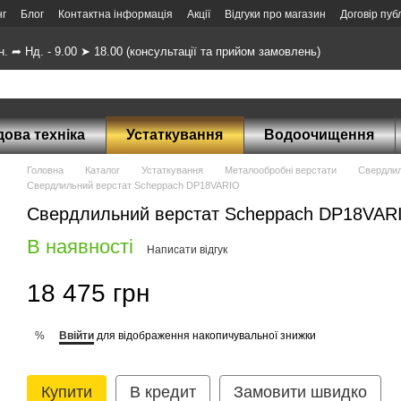
нг
Блог
Контактна інформація
Акції
Відгуки про магазин
Договір пуб
н. ➦ Нд. - 9.00 ➤ 18.00 (консультації та прийом замовлень)
ова техніка
Устаткування
Водоочищення
Головна
Каталог
Устаткування
Металообробні верстати
Свердлил
Свердлильний верстат Scheppach DP18VARIO
Свердлильний верстат Scheppach DP18VAR
В наявності
Написати відгук
18 475 грн
Ввійти
для відображення накопичувальної знижки
%
Купити
В кредит
Замовити швидко