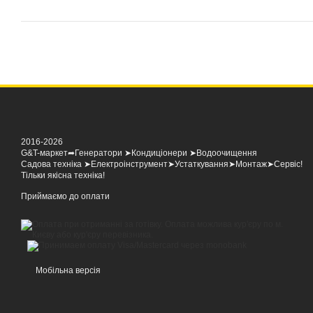
2016-2026
G&T-маркет➦Генератори ➤Кондиціонери ➤Водоочищення
Садова техніка ➤Електроінструмент➤Устаткування➤Монтаж➤Сервіс!
Тільки якісна техніка!
Приймаємо до оплати
Мобільна версія