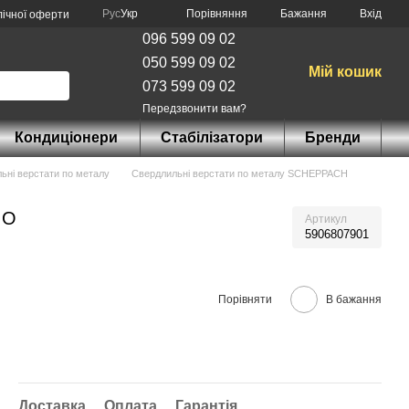
Порівняння
Рус
Укр
Бажання
Вхід
лічної оферти
096 599 09 02
050 599 09 02
Мій кошик
073 599 09 02
Передзвонити вам?
Кондиціонери
Стабілізатори
Бренди
ьні верстати по металу
Свердлильні верстати по металу SCHEPPACH
IO
Артикул
5906807901
Порівняти
В бажання
Доставка
Оплата
Гарантія