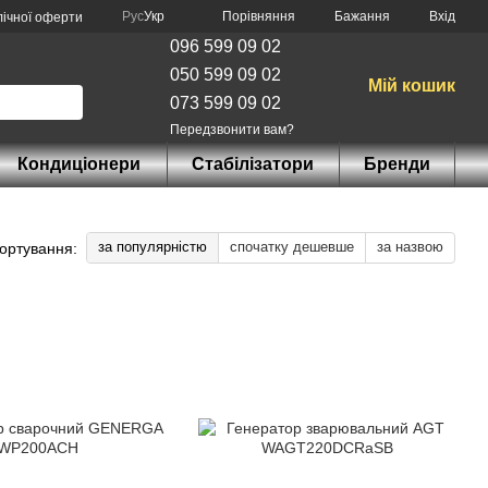
Порівняння
Рус
Укр
Бажання
Вхід
лічної оферти
096 599 09 02
050 599 09 02
Мій кошик
073 599 09 02
Передзвонити вам?
Кондиціонери
Стабілізатори
Бренди
за популярністю
спочатку дешевше
за назвою
ортування: