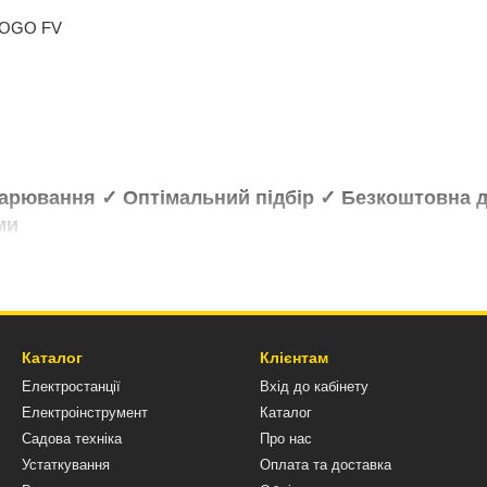
 FOGO FV
варювання ✓ Оптімальний підбір ✓ Безкоштовна д
ми
Каталог
Клієнтам
Електростанції
Вхід до кабінету
Електроінструмент
Каталог
Садова техніка
Про нас
Устаткування
Оплата та доставка