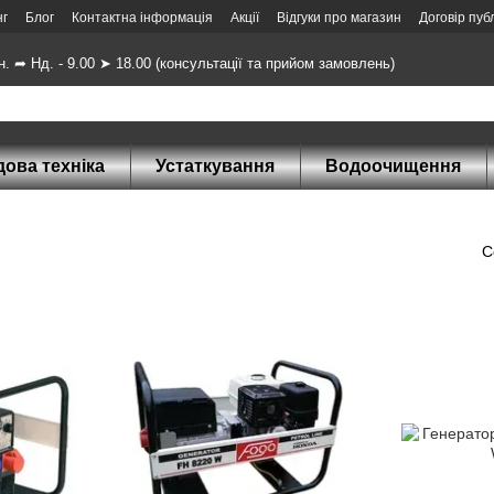
нг
Блог
Контактна інформація
Акції
Відгуки про магазин
Договір пуб
н. ➦ Нд. - 9.00 ➤ 18.00 (консультації та прийом замовлень)
ова техніка
Устаткування
Водоочищення
С