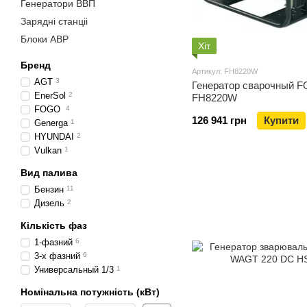
Генератори ВВП
Зарядні станціі
Блоки АВР
Хіт
Бренд
Артикул: FH8220W
AGT
3
Генератор сварочный 
EnerSol
2
FH8220W
FOGO
4
126 941 грн
Купити
Generga
1
HYUNDAI
2
Vulkan
1
Вид палива
Бензин
11
Дизель
2
Кількість фаз
1-фазний
6
3-х фазний
6
Универсальный 1/3
1
Номінальна потужність (кВт)