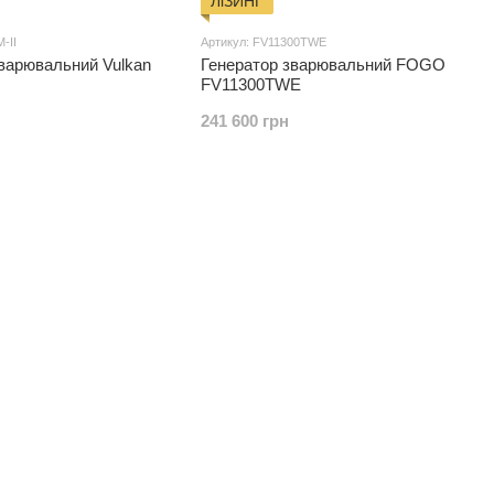
ЛіЗИНГ
-ІІ
Артикул: FV11300TWE
варювальний Vulkan
Генератор зварювальний FOGO
FV11300TWE
241 600 грн