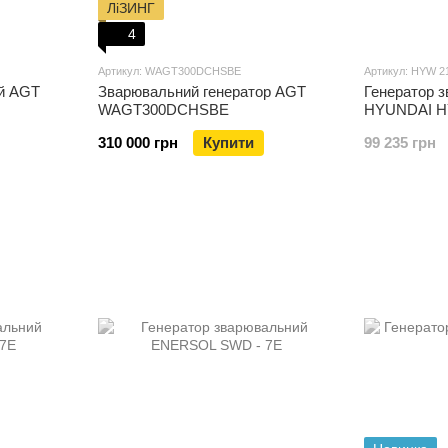
ЛіЗИНГ
4
Артикул: WAGT300DCHSBE
Артикул: HYW 2
й AGT
Зварювальний генератор AGT
Генератор 
WAGT300DCHSBE
HYUNDAI H
310 000 грн
Купити
99 235 грн