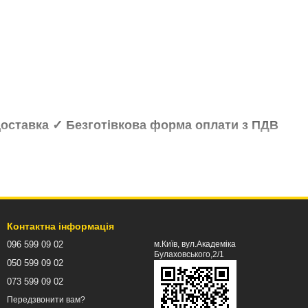
оставка ✓ Безготівкова форма оплати з ПДВ
Контактна інформація
096 599 09 02
м.Київ, вул.Академіка
Булаховського,2/1
050 599 09 02
073 599 09 02
Передзвонити вам?