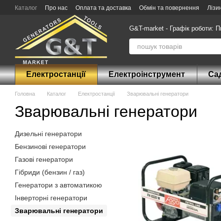
Перейти до основного контенту
Каталог
Про нас
Оплата та доставка
Обмін та повернення
Лізи
G&T-market - Графік роботи: П
Електростанції
Електроінструмент
Сад
Головна
Каталог
Електростанції
Зварювальні генератори
Зварювальні генератори
Дизельні генератори
Бензинові генератори
Газові генератори
Гібриди (бензин / газ)
Генератори з автоматикою
Інверторні генератори
Зварювальні генератори