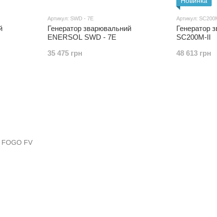
Новинка
Артикул: SWD - 7E
Артикул: SC200М
й
Генератор зварювальний
Генератор з
ENERSOL SWD - 7E
SC200М-ІІ
35 475 грн
48 613 грн