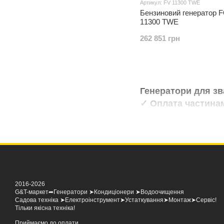
Артикул: FV 11300 TWE
Бензиновий генератор
11300 TWE
262 851 грн
Генератори для з
✓ Оплата частина
2016-2026
G&T-маркет➦Генератори ➤Кондиціонери ➤Водоочищення
Садова техніка ➤Електроінструмент➤Устаткування➤Монтаж➤Сервіс!
Тільки якісна техніка!
Приймаємо до оплати