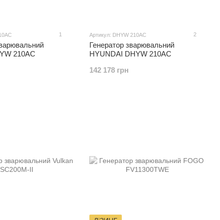
1
2
10AC
Артикул: DHYW 210AC
зварювальний
Генератор зварювальний
YW 210AC
HYUNDAI DHYW 210AC
142 178 грн