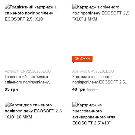
ЗНИЖКА
Артикул: CPV2510205ECO
Артикул: CPV25101ECO
Градієнтний картридж з
Картридж з спіненого
спіненого поліпропілену
поліпропілену ECOSOFT 2,5
ECOSOFT 2,5 "X10"
"X10" 1 МКМ
93 грн
49 грн
51 грн