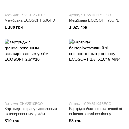
Артикул: CSV181250ECO
Артикул: CSV181275ECO
Мембрана ECOSOFT 50GPD
Мембрана ECOSOFT 75GPD
1 108 грн
1 329 грн
Артикул: CHV2510ECO
Артикул: CPV25105BECO
Картридж с гранулированным
Картрідж бактеріостатичний зі
активированным углём
спіненого поліпропілену
ECOSOFT 2,5"Х10"
ECOSOFT 2,5 "Х10" 5 МКМ
310 грн
93 грн