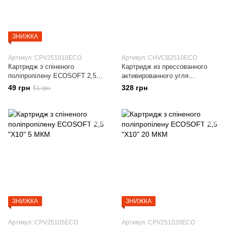
ЗНИЖКА
Артикул: CPV251010ECO
Артикул: CHVCB2510ECO
Картридж з спіненого
Картридж из прессованного
поліпропілену ECOSOFT 2,5
активированного угля
"X10" 10 МКМ
ECOSOFT 2,5"Х10"
49 грн
328 грн
51 грн
ЗНИЖКА
ЗНИЖКА
Артикул: CPV25105ECO
Артикул: CPV251020ECO