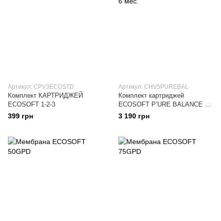
Артикул: CPV3ECOSTD
Артикул: CHV5PUREBAL
Комплект КАРТРИДЖЕЙ
Комплект картриджей
ECOSOFT 1-2-3
ECOSOFT P’URE BALANCE 6
мес.
399 грн
3 190 грн