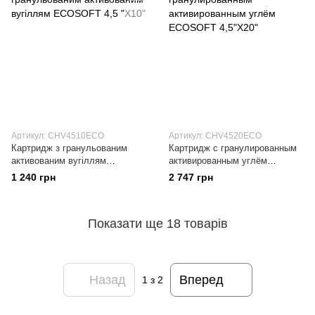
Артикул: CHV4510ECO
Артикул: CHV4520ECO
Картридж з гранульованим
Картридж с гранулированным
активованим вугіллям
активированным углём
ECOSOFT 4,5 "Х10"
ECOSOFT 4,5"Х20"
1 240 грн
2 747 грн
Показати ще 18 товарів
Назад
Вперед
1
з 2