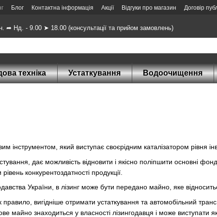
нг
Блог
Контактна інформація
Акції
Відгуки про магазин
Договір пуб
н. ➦ Нд. - 9.00 ➤ 18.00 (консультації та прийом замовлень)
ова техніка
Устаткування
Водоочищення
им інструментом, який виступає своєрідним каталізатором рівня інв
естування, дає можливість відновити і якісно поліпшити основні фо
рівень конкурентоздатності продукції.
одавства України, в лізинг може бути передано майно, яке відносит
к правило, вигідніше отримати устаткування та автомобільний трансп
гове майно знаходиться у власності лізингодавця і може виступати 