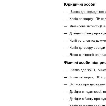
Юридичні особи
Заява для юридичної 
Копія паспорту, ІПН код
Фінансова звітність (Ба
Довідки з банку про від
Копії установчих докум
Копія договору оренди 
Якщо є, ліцензії на пра
Фізичні особи-підпри
Заява для ФОП
,
Анке
Копія паспорту, ІПН код
Виписка про державну 
Довідка з податкової, я
Довідки з банку про від
Копія договору оренди 