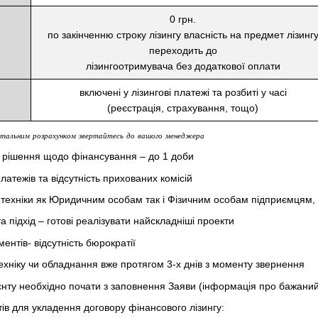
0 грн.
по закінченню строку лізингу власність на предмет лізинг
переходить до
лізингоотримувача без додаткової оплати
включені у лізингові платежі та розбиті у часі
(реєстрація, страхування, тощо)
етальним
розрахунком
звертайтесь
до
вашого
менеджера
 рішення щодо фінансування – до 1 доби
латежів та відсутність прихованих комісій
техніки як Юридичним особам так і Фізичним особам підприємцям
а підхід – готові реалізувати найскладніші проекти
нтів- відсутність бюрократії
ехніку чи обладнання вже протягом 3-х днів з моменту звернення
нту необхідно почати з заповнення Заяви (інформація про бажаний п
ів для укладення договору фінансового лізингу: