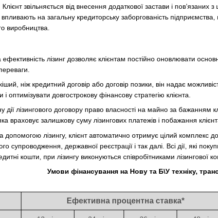
Клієнт звільняється від внесення додаткової застави і пов’язаних з
е впливають на загальну кредиторську заборгованість підприємства
го виробництва.
 ефективність лізинг дозволяє клієнтам постійно оновлювати основ
 переваги.
чкіший, ніж кредитний договір або договір позики, він надає можлив
 і оптимізувати довгострокову фінансову стратегію клієнта.
ну дії лізингового договору право власності на майно за бажанням
ка враховує залишкову суму лізингових платежів і побажання клієнта
а допомогою лізингу, клієнт автоматично отримує цілий комплекс д
 супроводження, державної реєстрації і так далі. Всі дії, які поку
едитні кошти, при лізингу виконуються співробітниками лізингової ко
Умови фінансування на Нову та Б\У техніку, тра
Ефективна процентна ставка*