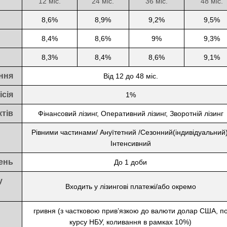
12 міс.
24 міс.
36 міс.
48 міс.
8,6%
8,9%
9,2%
9,5%
8,4%
8,6%
9%
9,3%
8,3%
8,4%
8,6%
9,1%
ння
Від 12 до 48 міс.
сія
1%
тів
Фінансовий лізинг, Оперативний лізинг, Зворотній лізинг
Рівними частинами/ Ануїтетний /Сезонний(індивідуальний)
Інтенсивний
ень
До 1 доби
у
Входить у лізингові платежі/або окремо
гривня (з частковою прив’язкою до валюти долар США, п
курсу НБУ, коливання в рамках 10%)