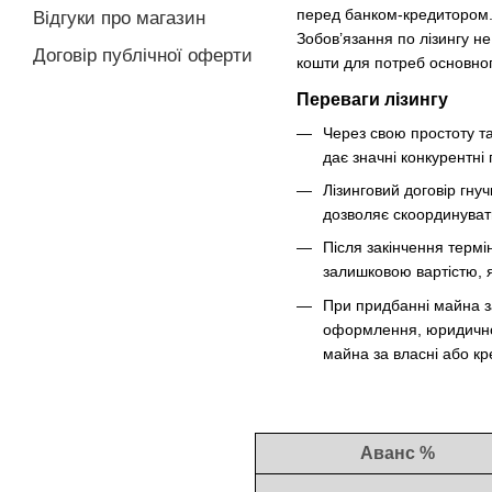
перед банком-кредитором. 
Відгуки про магазин
Зобов’язання по лізингу н
Договір публічної оферти
кошти для потреб основно
Переваги лізингу
Через свою простоту та
дає значні конкурентні
Лізинговий договір гну
дозволяє скоординувати
Після закінчення термі
залишковою вартістю, я
При придбанні майна з
оформлення, юридичного
майна за власні або кр
Аванс %