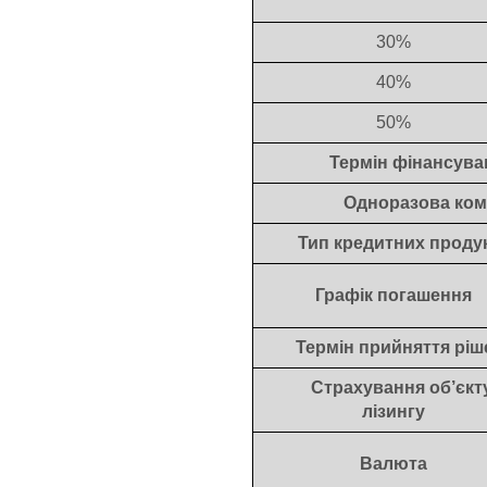
30%
40%
50%
Термін фінансува
Одноразова комі
Тип кредитних продук
Графік погашення
Термін прийняття ріш
Страхування об’єкт
лізингу
Валюта