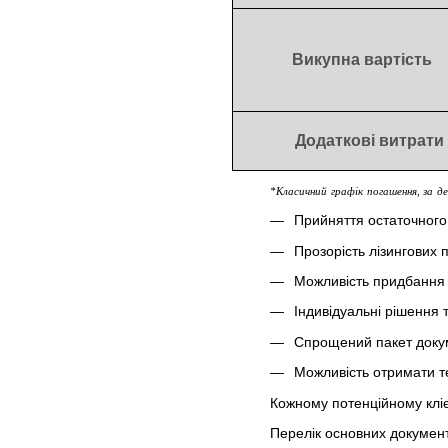
Викупна вартість
Додаткові витрати
*
Класичний
графік
погашення
,
за
д
Прийняття остаточного
Прозорість лізингових п
Можливість придбання 
Індивідуальні рішення т
Спрощений пакет докуме
Можливість отримати т
Кожному потенційному кліє
Перелік основних документ