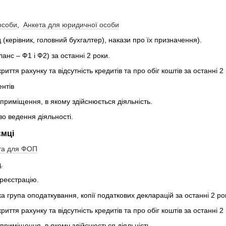
особи
,
Анкета для юридичної особи
 (керівник, головний бухгалтер), накази про їх призначення).
ланс – Ф1 і Ф2) за останні 2 роки.
криття рахунку та відсутність кредитів та про обіг коштів за останні 
ентів
приміщення, в якому здійснюється діяльність.
во ведення діяльності.
ємці
та для ФОП
.
реєстрацію.
ка група оподаткування, копії податкових декларацій за останні 2 ро
криття рахунку та відсутність кредитів та про обіг коштів за останні 
приміщення, в якому здійснюється діяльність.