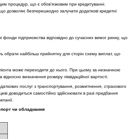
 цим процедур, що є обов’язковим при кредитуванні.
, що дозволяє безперешкодно залучати додаткові кредитні
ні фонди підприємства відповідно до сучасних вимог ринку, що
ість обрати найбільш прийнятну для сторін схему виплат, що
 клієнта може переходити до нього. При цьому за незначною
 відносно визначення розміру ліквідаційної вартості.
одаткових послуг з транспортування, розмитнення, страхового
пцеві доводиться самостійно здійснювати в разі придбання
мпанії.
нспорт чи обладнання