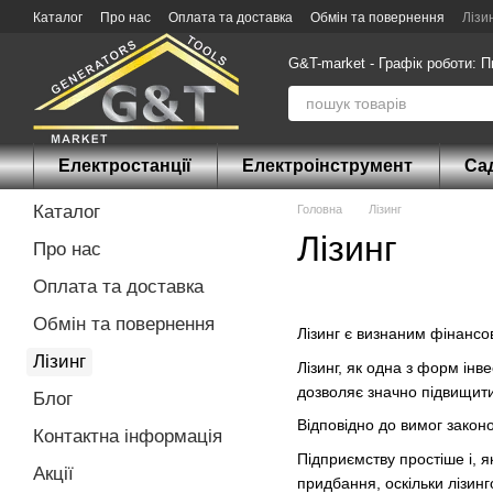
Перейти до основного контенту
Каталог
Про нас
Оплата та доставка
Обмін та повернення
Лізи
G&T-market - Графік роботи: П
Електростанції
Електроінструмент
Сад
Каталог
Головна
Лізинг
Лізинг
Про нас
Оплата та доставка
Обмін та повернення
Лізинг є визнаним фінансов
Лізинг
Лізинг, як одна з форм інв
дозволяє значно підвищити 
Блог
Відповідно до вимог закон
Контактна інформація
Підприємству простіше і, я
Акції
придбання, оскільки лізин