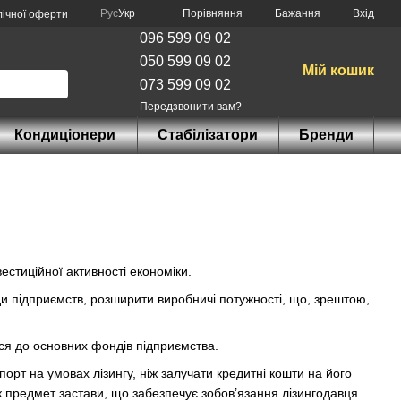
Порівняння
Рус
Укр
Бажання
Вхід
лічної оферти
096 599 09 02
050 599 09 02
Мій кошик
073 599 09 02
Передзвонити вам?
Кондиціонери
Стабілізатори
Бренди
естиційної активності економіки.
нди підприємств, розширити виробничі потужності, що, зрештою,
ься до основних фондів підприємства.
орт на умовах лізингу, ніж залучати кредитні кошти на його
як предмет застави, що забезпечує зобов’язання лізингодавця