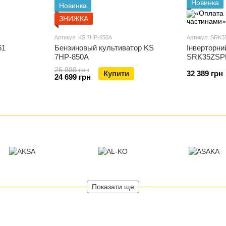
Новинка
Новинка
ЗНИЖКА
Артикул: KS 7HP-850A
Артикул: SRK
61
Бензиновый культиватор KS
Інверторни
7HP-850A
SRK35ZSP
26 999 грн
Купити
32 389 грн
24 699 грн
Показати ще