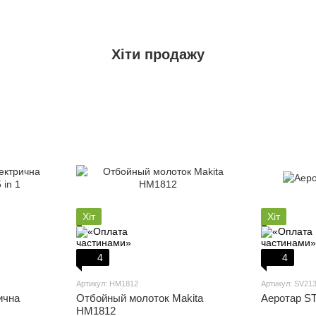
Хіти продажу
Хіт
Хіт
4
4
Артикул: HM1812
Артикул: SV21
ична
Отбойный молоток Makita
Аеротар S
HM1812