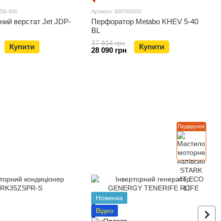
15B-400
Артикул: 600765500
ий верстат Jet JDP-
Перфоратор Metabo KHEV 5-40
BL
37 934 грн
Купити
Купити
28 090 грн
Подарунок
Новинка
Відео