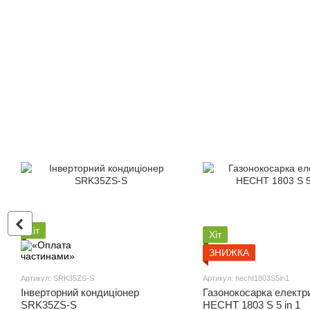
Хіт
Хіт
ЗНИЖКА
Артикул: SRK35ZS-S
Артикул: hecht1803S5in1
Інверторний кондиціонер
Газонокосарка електр
SRK35ZS-S
HECHT 1803 S 5 in 1