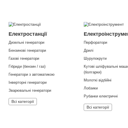
Електростанції
Електроінструме
Дизельні генератори
Перфоратори
Бензинові генератори
Дрилі
Газові генератори
Шурупокрути
Гібриди (бензин / газ)
Кутові шліфувальні маш
(болгарки)
Генератори з автоматикою
Молоткі відбійні
Інверторні генератори
Лобзики
Зварювальні генератори
Рубанки електричні
Всі категорії
Всі категорії