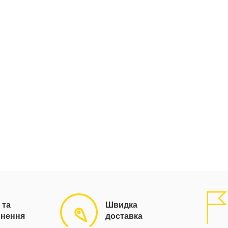
 та
Швидка
рнення
доставка