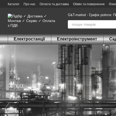
Перейти до основного контенту
Каталог
Про нас
Оплата та доставка
Обмін та повернення
Лізи
G&T-market - Графік роботи: П
Електростанції
Електроінструмент
Сад