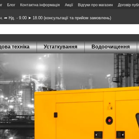
нг
Блог
Контактна інформація
Акції
Відгуки про магазин
Договір пуб
н. ➦ Нд. - 9.00 ➤ 18.00 (консультації та прийом замовлень)
ова техніка
Устаткування
Водоочищення