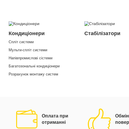
Кондиціонери
Стабілізатори
Спліт системи
Мульти-спліт системи
Напівпромислові сістеми
Багатозональні кондиціонери
Розрахунок монтажу систем
Оплата при
Обмін
отриманні
пове