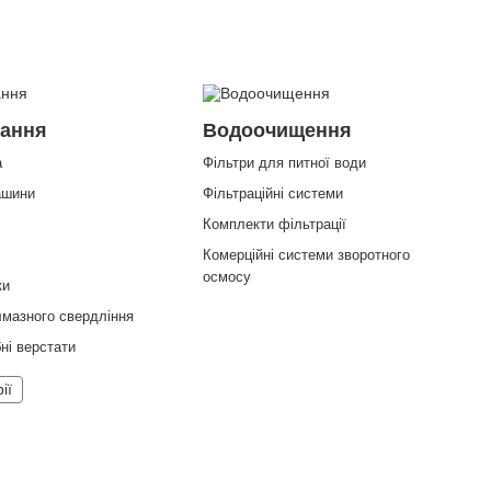
Всі бренди
вання
Водоочищення
а
Фільтри для питної води
ашини
Фільтраційні системи
Комплекти фільтрації
Комерційні системи зворотного
осмосу
ки
лмазного свердління
ні верстати
ії