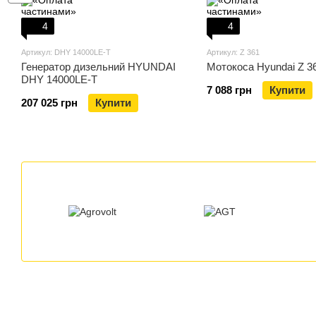
4
4
Артикул: DHY 14000LE-T
Артикул: Z 361
Генератор дизельний HYUNDAI
Мотокоса Hyundai Z 3
DHY 14000LE-T
7 088 грн
Купити
207 025 грн
Купити