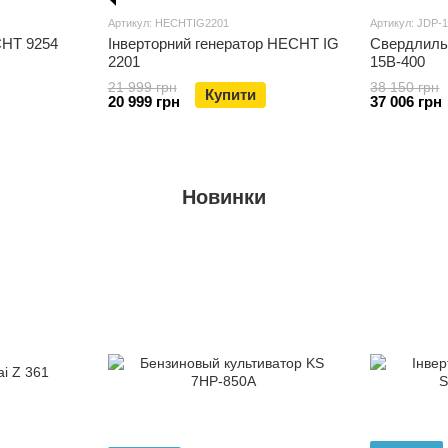
Артикул: HECHTIG2201
Артикул: JDP-
CHT 9254
Інверторний генератор HECHT IG
Свердлильн
2201
15B-400
21 999 грн
38 150 грн
Купити
20 999 грн
37 006 грн
Новинки