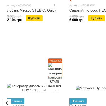
1
Артикул: 601030000
Артикул: HECHT9254
Лобзик Metabo STEB 65 Quick
Садовий пилосос HE
3 028 грн
7 699 грн
Купити
Купити
2 104 грн
6 999 грн
Подарунок
Новинка
Новинка