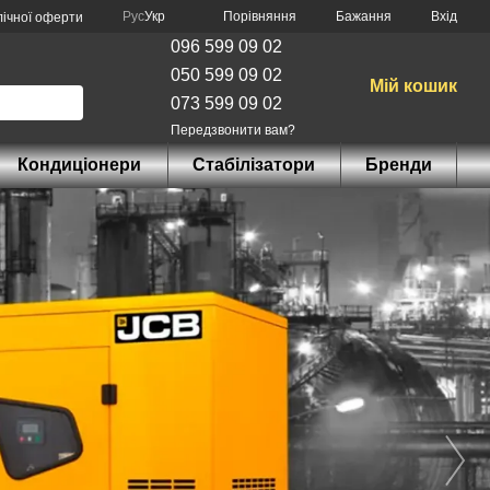
Порівняння
Рус
Укр
Бажання
Вхід
лічної оферти
096 599 09 02
050 599 09 02
Мій кошик
073 599 09 02
Передзвонити вам?
Кондиціонери
Стабілізатори
Бренди