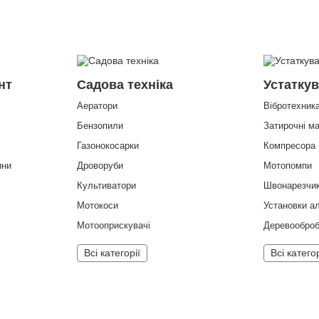
нт
Садова техніка
Устатку
Аератори
Вібротехник
Бензопили
Затирочні м
Газонокосарки
Компресора
ини
Дроворуби
Мотопомпи
Культиватори
Швонарезчи
Мотокоси
Установки а
Мотооприскувачі
Деревооброб
Всі категорії
Всі категор