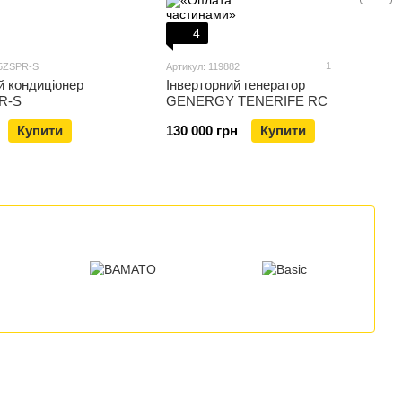
4
1
35ZSPR-S
Артикул: 119882
й кондиціонер
Інверторний генератор
R-S
GENERGY TENERIFE RC
Купити
130 000 грн
Купити