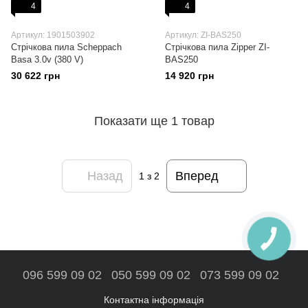
4
4
Артикул: 1901503902
Артикул: ZI-BAS250
Стрічкова пила Scheppach
Стрічкова пила Zipper ZI-
Basa 3.0v (380 V)
BAS250
30 622 грн
14 920 грн
Показати ще 1 товар
Назад
Вперед
1
з 2
096 599 09 02
050 599 09 02
073 599 09 02
Контактна інформація