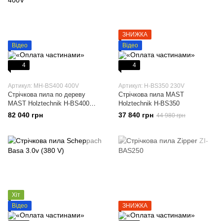
ЗНИЖКА
Відео
Відео
4
4
Артикул: MH-BS400 400V
Артикул: H-BS350 230V
Стрічкова пила по дереву
Стрічкова пила MAST
MAST Holztechnik H-BS400
Holztechnik H-BS350
400V
82 040 грн
37 840 грн
44 980 грн
Хіт
Відео
ЗНИЖКА