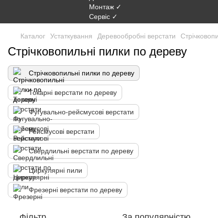
Каталог
Устаткування
Деревообробні верстати
Стрічковопи
Стрічковопильні пилки по дереву
Стрічковопильні пилки по дереву
Токарні верстати по дереву
Фугувально-рейсмусові верстати
Рейсмусові верстати
Свердлильні верстати по дереву
Циркулярні пили
Фрезерні верстати по дереву
Фільтр
За популярністю