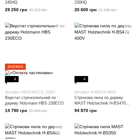
245HQ
230HQ
29 250 грн
20 600 грн
30 110 грн
21 140 грн
ЗНИЖКА
4
4
Артикул: HBS230ECO_230V
Артикул: H-BS470 400V
Верстат стрічкопильний по
Стрічкова пила по дереву
дереву Holzmann HBS 230ECO
MAST Holztechnik H-BS470
400V
14 790 грн
94 870 грн
15 340 грн