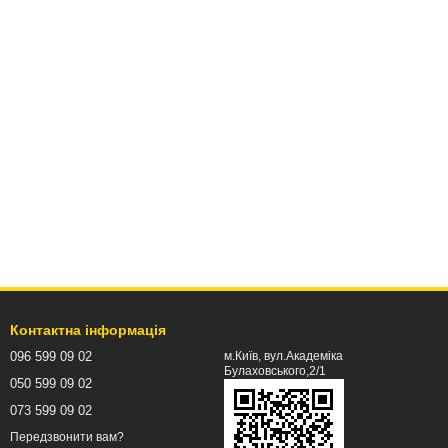
Контактна інформація
096 599 09 02
м.Київ, вул.Академіка
Булаховського,2/1
050 599 09 02
073 599 09 02
Передзвонити вам?