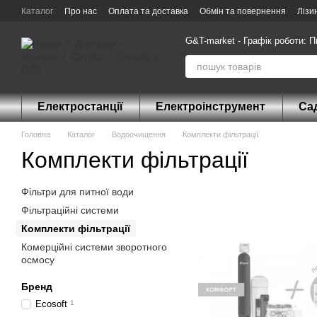
Перейти до основного контенту
Каталог
Про нас
Оплата та доставка
Обмін та повернення
Лізи
G&T-market - Графік роботи: П
Електростанції
Електроінструмент
Сад
Головна
Каталог
Водоочищення
Комплекти фільтрації
Комплекти фільтрації
Фільтри для питної води
Фільтраційні системи
Комплекти фільтрації
Комерційні системи зворотного
осмосу
Бренд
Ecosoft
1