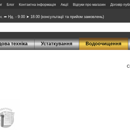
нг
Блог
Контактна інформація
Акції
Відгуки про магазин
Договір пуб
н. ➦ Нд. - 9.00 ➤ 18.00 (консультації та прийом замовлень)
ова техніка
Устаткування
Водоочищення
С