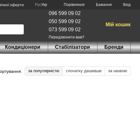
Порівняння
Рус
Укр
Бажання
Вхід
лічної оферти
096 599 09 02
050 599 09 02
Мій кошик
073 599 09 02
Передзвонити вам?
Кондиціонери
Стабілізатори
Бренди
за популярністю
спочатку дешевше
за назвою
ортування: