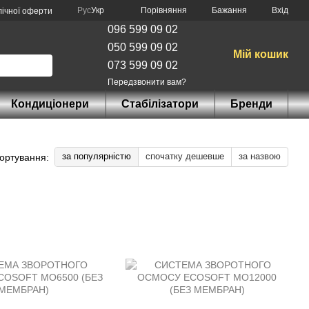
Порівняння
Рус
Укр
Бажання
Вхід
лічної оферти
096 599 09 02
050 599 09 02
Мій кошик
073 599 09 02
Передзвонити вам?
Кондиціонери
Стабілізатори
Бренди
за популярністю
спочатку дешевше
за назвою
ортування: