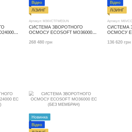
Відео
Відео
ЛіЗИНГ
ЛіЗИНГ
Артикул: M36VCTFWE0UN
Артикул: M6V
ГО
СИСТЕМА ЗВОРОТНОГО
СИСТЕМА 
24000
ОСМОСУ ECOSOFT MO36000
ОСМОСУ E
(БЕЗ МЕМБРАН)
(БЕЗ МЕМБ
268 480 грн
136 620 грн
Новинка
Відео