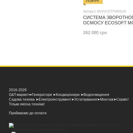
ЛіЗИНГ
Артикул: M24VCOTFWE0UN
СИСТЕМА ЗВОРОТНО
ОСМОСУ ECOSOFT MO
EC (БЕЗ МЕМБРАН)
262 080 грн
2016-2026
G&T-маркет➦Генератори ➤Кондиціонери ➤Водоочищення
Садова техніка ➤Електроінструмент➤Устаткування➤Монтаж➤Сервіс!
Тільки якісна техніка!
Приймаємо до оплати