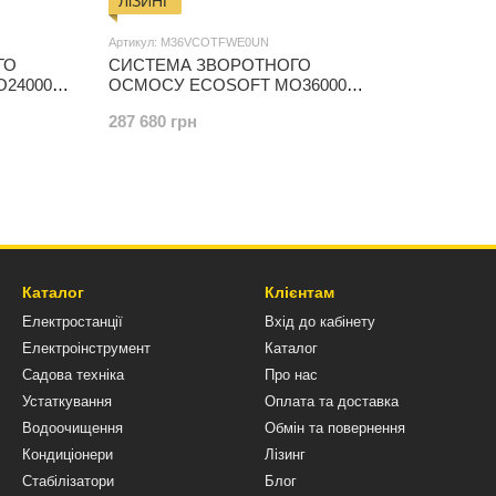
ЛіЗИНГ
Артикул: M36VCOTFWE0UN
ГО
СИСТЕМА ЗВОРОТНОГО
24000
ОСМОСУ ECOSOFT MO36000
EC (БЕЗ МЕМБРАН)
287 680 грн
Каталог
Клієнтам
Електростанції
Вхід до кабінету
Електроінструмент
Каталог
Садова техніка
Про нас
Устаткування
Оплата та доставка
Водоочищення
Обмін та повернення
Кондиціонери
Лізинг
Стабілізатори
Блог