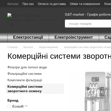
Перейти до основного контенту
Каталог
Про нас
Оплата та доставка
Обмін та повернення
Лізи
G&T-market - Графік роботи:
Електростанції
Електроінструмент
Сад
Головна
Каталог
Водоочищення
Комерційні системи зворотного осмо
Комерційні системи зворот
Фільтри для питної води
Фільтраційні системи
Комплекти фільтрації
Комерційні системи
зворотного осмосу
Бренд
Ecosoft
10