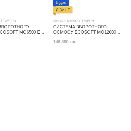
Відео
ЛіЗИНГ
COTFWE0UN
Артикул: M10VCOTFWEUN
ЗВОРОТНОГО
СИСТЕМА ЗВОРОТНОГО
COSOFT MO6500 EC
ОСМОСУ ECOSOFT MO12000
РАН)
EC (БЕЗ МЕМБРАН)
146 880 грн