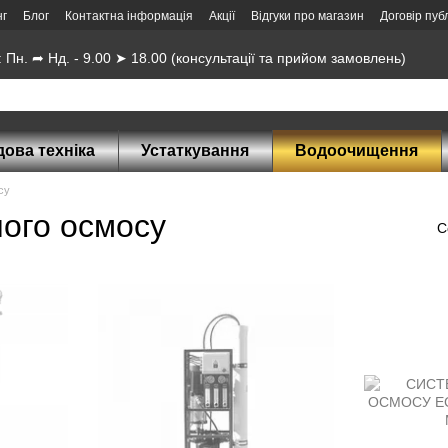
нг
Блог
Контактна інформація
Акції
Відгуки про магазин
Договір пуб
 Пн. ➦ Нд. - 9.00 ➤ 18.00 (консультації та прийом замовлень)
ова техніка
Устаткування
Водоочищення
су
ного осмосу
С