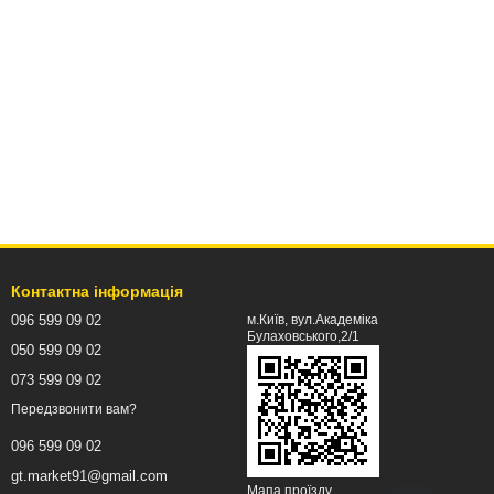
Контактна інформація
096 599 09 02
м.Київ, вул.Академіка
Булаховського,2/1
050 599 09 02
073 599 09 02
Передзвонити вам?
096 599 09 02
gt.market91@gmail.com
Мапа проїзду