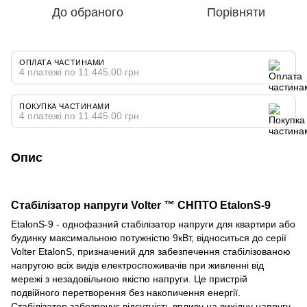
До обраного
Порівняти
ОПЛАТА ЧАСТИНАМИ
4 платежі по 11 445.00 грн
ПОКУПКА ЧАСТИНАМИ
4 платежі по 11 445.00 грн
Опис
Стабілізатор напруги Volter ™ СНПТО EtalonS-9
EtalonS-9 - однофазний стабілізатор напруги для квартири або
будинку максимальною потужністю 9кВт, відноситься до серії
Volter EtalonS, призначений для забезпечення стабілізованою
напругою всіх видів електроспоживачів при живленні від
мережі з незадовільною якістю напруги. Це пристрій
подвійного перетворення без накопичення енергії.
Стабілізатор забезпечує відсутність впливу на вихідну напругу