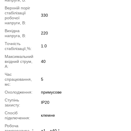
Верхній поріг
стабілізації
330
робочої
напруги, В:
Вихідна
220
напруга, В:
Точність
1.0
стабілізації,%:
Максимальний
вхідний струм,
40
А:
Час
спрацювання,
5
мс:
Охолодження:
примусове
Ступінь
IP20
захисту:
Спосіб
клемне
підключення:
Робоча
температура, °
+1…+40 °