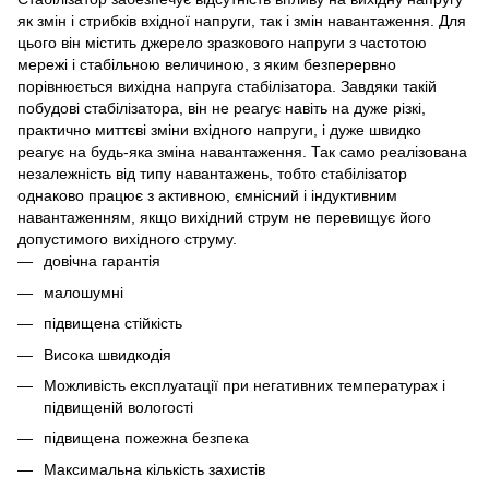
як змін і стрибків вхідної напруги, так і змін навантаження. Для
цього він містить джерело зразкового напруги з частотою
мережі і стабільною величиною, з яким безперервно
порівнюється вихідна напруга стабілізатора. Завдяки такій
побудові стабілізатора, він не реагує навіть на дуже різкі,
практично миттєві зміни вхідного напруги, і дуже швидко
реагує на будь-яка зміна навантаження. Так само реалізована
незалежність від типу навантажень, тобто стабілізатор
однаково працює з активною, ємнісний і індуктивним
навантаженням, якщо вихідний струм не перевищує його
допустимого вихідного струму.
довічна гарантія
малошумні
підвищена стійкість
Висока швидкодія
Можливість експлуатації при негативних температурах і
підвищеній вологості
підвищена пожежна безпека
Максимальна кількість захистів