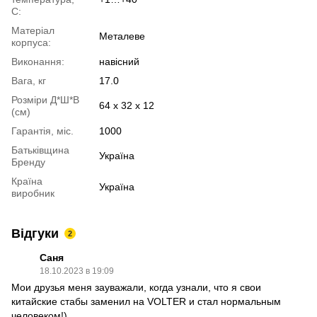
С:
Матеріал
Металеве
корпуса:
Виконання:
навісний
Вага, кг
17.0
Розміри Д*Ш*В
64 х 32 х 12
(см)
Гарантія, міс.
1000
Батьківщина
Україна
Бренду
Країна
Україна
виробник
Відгуки
2
Саня
18.10.2023 в 19:09
Мои друзья меня зауважали, когда узнали, что я свои
китайские стабы заменил на VOLTER и стал нормальным
человеком!)