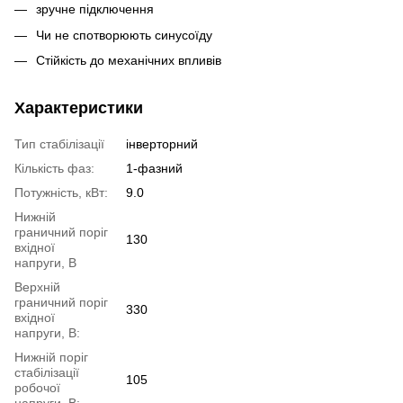
зручне підключення
Чи не спотворюють синусоїду
Стійкість до механічних впливів
Характеристики
Тип стабілізації
інверторний
Кількість фаз:
1-фазний
Потужність, кВт:
9.0
Нижній
граничний поріг
130
вхідної
напруги, В
Верхній
граничний поріг
330
вхідної
напруги, В:
Нижній поріг
стабілізації
105
робочої
напруги, В: