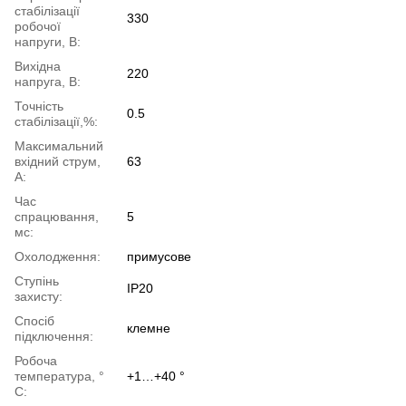
стабілізації
330
робочої
напруги, В:
Вихідна
220
напруга, В:
Точність
0.5
стабілізації,%:
Максимальний
вхідний струм,
63
А:
Час
спрацювання,
5
мс:
Охолодження:
примусове
Ступінь
IP20
захисту:
Спосіб
клемне
підключення:
Робоча
температура, °
+1…+40 °
С: