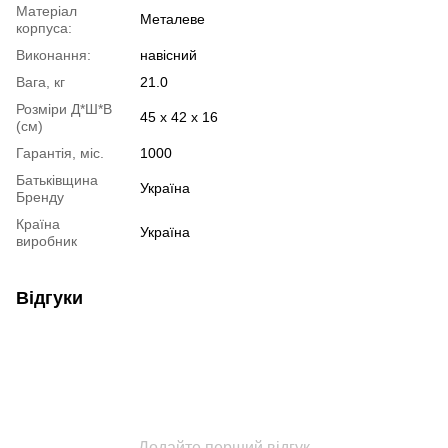
Матеріал
Металеве
корпуса:
Виконання:
навісний
Вага, кг
21.0
Розміри Д*Ш*В
45 х 42 х 16
(см)
Гарантія, міс.
1000
Батьківщина
Україна
Бренду
Країна
Україна
виробник
Відгуки
Додайте перший відгук