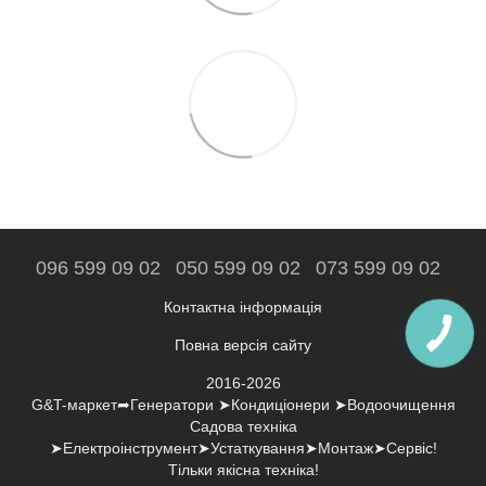
096 599 09 02
050 599 09 02
073 599 09 02
Контактна інформація
Повна версія сайту
2016-2026
G&T-маркет➦Генератори ➤Кондиціонери ➤Водоочищення
Садова техніка
➤Електроінструмент➤Устаткування➤Монтаж➤Сервіс!
Тільки якісна техніка!