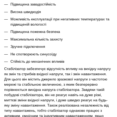
Підвищена завадостійкість
Висока швидкодія
Можливість експлуатації при негативних температурах та
підвищеній вологості
Підвищена пожежна безпека
Максимальна кількість захисту
Зручне підключення
Не спотворюють синусоїду
Стійкість до механічних впливів
Стабілізатор забезпечує відсутність впливу на вихідну напругу
як змін та стрибків вхідної напруги, так і змін навантаження.
Для цього він містить джерело зразкової напруги з частотою
мережі та стабільною величиною, з яким безперервно
порівнюється вихідна напруга стабілізатора. Завдяки такій
побудові стабілізатора, він не реагує навіть на дуже різкі,
миттєві зміни вхідної напруги, і дуже швидко реагує на будь-
яку зміну навантаження. Також реалізована незалежність від
типу навантажень, тобто стабілізатор однаково працює з
активним, ємнісним та індуктивним навантаженням, якщо