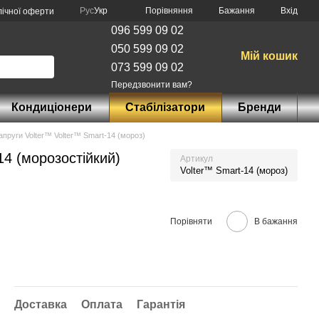
Порівняння
Рус
Укр
Бажання
Вхід
лічної оферти
096 599 09 02
050 599 09 02
Мій кошик
073 599 09 02
Передзвонити вам?
Кондиціонери
Стабілізатори
Бренди
апруги Volter™ Volter™ Smart-14 (мороз)
4 (морозостійкий)
Артикул
Volter™ Smart-14 (мороз)
Порівняти
В бажання
Доставка
Оплата
Гарантія