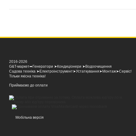
2016-2026
G&T-маркет➦Генератори ➤Кондиціонери ➤Водоочищення
Садова техніка ➤Електроінструмент➤Устаткування➤Монтаж➤Сервіс!
Тільки якісна техніка!
Приймаємо до оплати
Мобільна версія