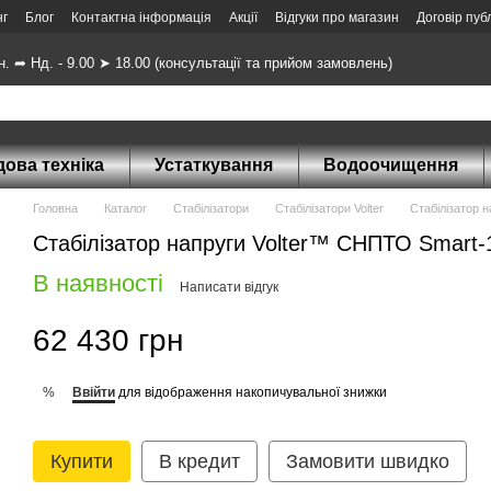
нг
Блог
Контактна інформація
Акції
Відгуки про магазин
Договір пуб
н. ➦ Нд. - 9.00 ➤ 18.00 (консультації та прийом замовлень)
ова техніка
Устаткування
Водоочищення
Головна
Каталог
Стабілізатори
Стабілізатори Volter
Стабілізатор н
Стабілізатор напруги Volter™ СНПТО Smart-1
В наявності
Написати відгук
62 430 грн
Ввійти
для відображення накопичувальної знижки
%
Купити
В кредит
Замовити швидко