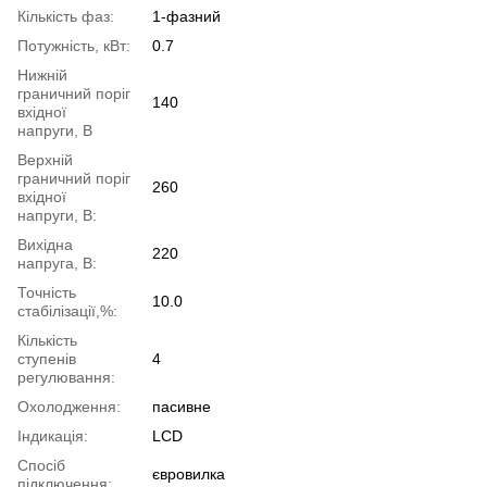
Кількість фаз:
1-фазний
Потужність, кВт:
0.7
Нижній
граничний поріг
140
вхідної
напруги, В
Верхній
граничний поріг
260
вхідної
напруги, В:
Вихідна
220
напруга, В:
Точність
10.0
стабілізації,%:
Кількість
ступенів
4
регулювання:
Охолодження:
пасивне
Індикація:
LCD
Спосіб
євровилка
підключення: