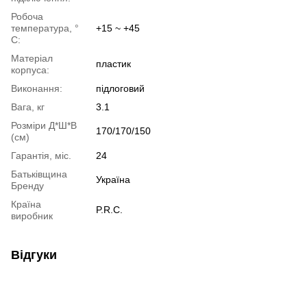
Робоча
температура, °
+15 ~ +45
С:
Матеріал
пластик
корпуса:
Виконання:
підлоговий
Вага, кг
3.1
Розміри Д*Ш*В
170/170/150
(см)
Гарантія, міс.
24
Батьківщина
Україна
Бренду
Країна
P.R.C.
виробник
Відгуки