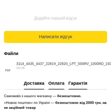
Додайте перший відгук
Написати відгук
Файли
3114_4435_4437_22819_22820_LPT_500RV_1000RD_15
291 КБ
PDF
Доставка
Оплата
Гарантія
Самовивіз з нашого магазину —
безкоштовно.
«Новою поштою» по Україні —
безкоштовно від 2000 грн. на
не акційний товар