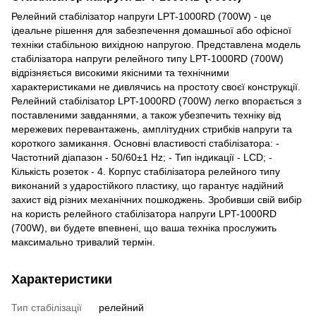
Релейний стабілізатор напруги LPT-1000RD (700W) - це
ідеальне рішення для забезпечення домашньої або офісної
техніки стабільною вихідною напругою. Представлена ​​модель
стабілізатора напруги релейного типу LPT-1000RD (700W)
відрізняється високими якісними та технічними
характеристиками не дивлячись на простоту своєї конструкції.
Релейний стабілізатор LPT-1000RD (700W) легко впорається з
поставленими завданнями, а також убезпечить техніку від
мережевих перевантажень, амплітудних стрибків напруги та
короткого замикання. Основні властивості стабілізатора: -
Частотний діапазон - 50/60±1 Hz; - Тип індикації - LCD; -
Кількість розеток - 4. Корпус стабілізатора релейного типу
виконаний з ударостійкого пластику, що гарантує надійний
захист від різних механічних пошкоджень. Зробивши свій вибір
на користь релейного стабілізатора напруги LPT-1000RD
(700W), ви будете впевнені, що ваша техніка прослужить
максимально тривалий термін.
Характеристики
Тип стабілізації
релейний