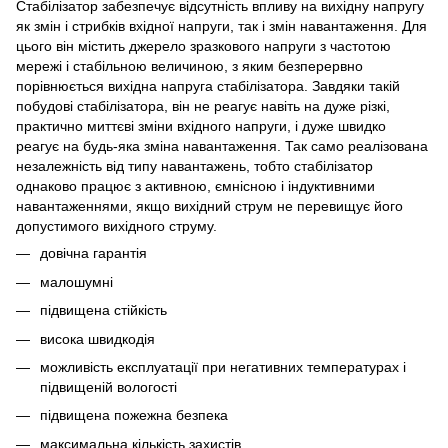
Стабілізатор забезпечує відсутність впливу на вихідну напругу
як змін і стрибків вхідної напруги, так і змін навантаження. Для
цього він містить джерело зразкового напруги з частотою
мережі і стабільною величиною, з яким безперервно
порівнюється вихідна напруга стабілізатора. Завдяки такій
побудові стабілізатора, він не реагує навіть на дуже різкі,
практично миттєві зміни вхідного напруги, і дуже швидко
реагує на будь-яка зміна навантаження. Так само реалізована
незалежність від типу навантажень, тобто стабілізатор
однаково працює з активною, ємнісною і індуктивними
навантаженнями, якщо вихідний струм не перевищує його
допустимого вихідного струму.
довічна гарантія
малошумні
підвищена стійкість
висока швидкодія
можливість експлуатації при негативних температурах і
підвищеній вологості
підвищена пожежна безпека
максимальна кількість захистів