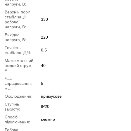
напруги, В:
Верхній поріг
стабілізації
330
робочої
напруги, В:
Вихідна
220
напруга, В:
Точність
0.5
стабілізації,%:
Максимальний
вхідний струм,
40
А:
Час
спрацювання,
5
мс:
Охолодження:
примусове
Ступінь
IP20
захисту:
Спосіб
клемне
підключення:
Робоча