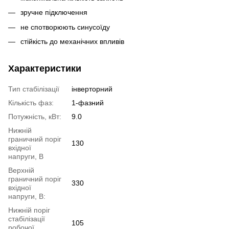
зручне підключення
не спотворюють синусоїду
стійкість до механічних впливів
Характеристики
Тип стабілізації
інверторний
Кількість фаз:
1-фазний
Потужність, кВт:
9.0
Нижній
граничний поріг
130
вхідної
напруги, В
Верхній
граничний поріг
330
вхідної
напруги, В:
Нижній поріг
стабілізації
105
робочої