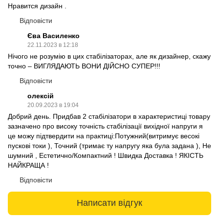
Нравится дизайн .
Відповісти
Єва Василенко
22.11.2023 в 12:18
Нічого не розумію в цих стабілізаторах, але як дизайнер, скажу
точно – ВИГЛЯДАЮТЬ ВОНИ ДІЙСНО СУПЕР!!!
Відповісти
олексій
20.09.2023 в 19:04
Добрий день. Придбав 2 стабілізатори в характеристиці товару
зазначено про високу точність стабілізації вихідної напруги я
це можу підтвердити на практиці:Потужний(витримує весокі
пускові токи ), Точний (тримає ту напругу яка була задана ), Не
шумний , Естетично/Компактний ! Швидка Доставка ! ЯКІСТЬ
НАЙКРАЩА !
Відповісти
Написати відгук