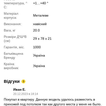
температура, °
+1…+40 °
С:
Матеріал
Металеве
корпуса:
Виконання:
навісний
Вага, кг
20.0
Розміри Д*Ш*В
29 х 78 х 21
(см)
Гарантія, міс.
1000
Батьківщина
Україна
Бренду
Країна
Україна
виробник
Відгуки
3
Иван Е.
20.12.2023 в 18:14
Покупал в квартиру. Данную модель удалось разместить в
прихожей под потолком так как другого места у меня не было.