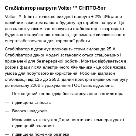
Стабілізатор напруги Volter ™ СНПТО-5пт
Volter ™ -5,5пт з точністю вихідної напруги + 2% -3% стане
надійним захистом вашого будинку від стрибків напруги. Це
дозволяє з успіхом застосовувати стабілізатор в квартирах і
будинках з зарубіжною технікою, що вимагає високоякісного
енергозабезпечення для коректної роботи.
Стабілізатор підтримує проходить струм силою до 25 А.
Стабілізатори даної моделі встановлюються стаціонарно і
призначені для безперервної роботи. Монтаж відбувається в
розрив фази після електричного лічильника - це обов'язкова
умова для побутового використання. Робочий діапазон
стабілізації від 125 до 265В, даний пристрій вирівнює напругу
до номіналу 220В з урахуванням ГОСТових відхилень.
Покращений тепловідвід без застосування вентилятора
підвищена стійкість
Висока швидкодія
Можливість експлуатації при негативних температурах і
підвищеній вологості
підвищена пожежна безпека