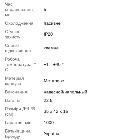
Час
спрацювання,
5
мс:
Охолодження:
пасивне
Ступінь
IP20
захисту:
Спосіб
клемне
підключення:
Робоча
температура, °
+1…+40 °
С:
Матеріал
Металеве
корпуса:
Виконання:
навесной/напольный
Вага, кг
22.5
Розміри Д*Ш*В
35 х 42 х 16
(см)
Гарантія, міс.
1000
Батьківщина
Україна
Бренду