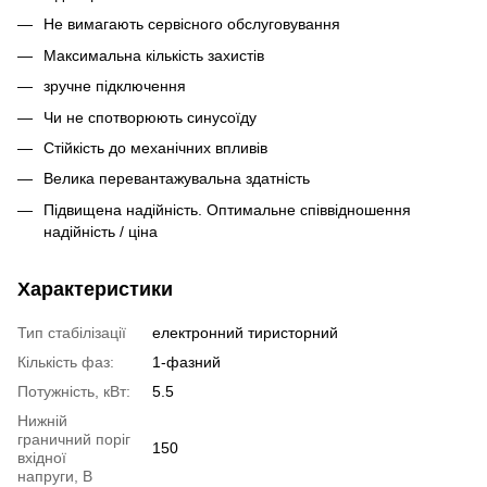
Не вимагають сервісного обслуговування
Максимальна кількість захистів
зручне підключення
Чи не спотворюють синусоїду
Стійкість до механічних впливів
Велика перевантажувальна здатність
Підвищена надійність. Оптимальне співвідношення
надійність / ціна
Характеристики
Тип стабілізації
електронний тиристорний
Кількість фаз:
1-фазний
Потужність, кВт:
5.5
Нижній
граничний поріг
150
вхідної
напруги, В