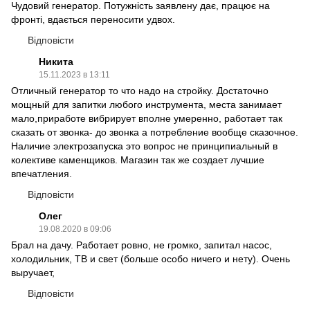
Чудовий генератор. Потужність заявлену дає, працює на
фронті, вдається переносити удвох.
Відповісти
Никита
15.11.2023 в 13:11
Отличный генератор то что надо на стройку. Достаточно
мощный для запитки любого инструмента, места занимает
мало,приработе вибрирует вполне умеренно, работает так
сказать от звонка- до звонка а потребление вообще сказочное.
Наличие электрозапуска это вопрос не принципиальный в
колективе каменщиков. Магазин так же создает лучшие
впечатления.
Відповісти
Олег
19.08.2020 в 09:06
Брал на дачу. Работает ровно, не громко, запитал насос,
холодильник, ТВ и свет (больше особо ничего и нету). Очень
выручает,
Відповісти