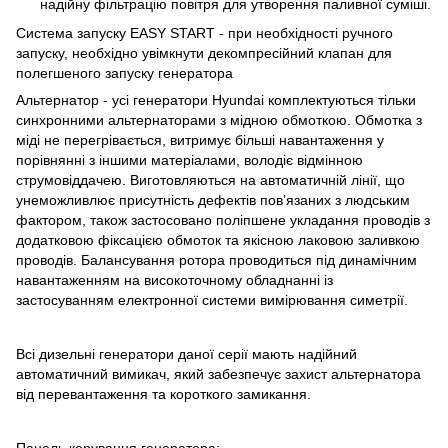
надійну фільтрацію повітря для утворення паливної суміші.
Система запуску EASY START - при необхідності ручного
запуску, необхідно увімкнути декомпресійний клапан для
полегшеного запуску генератора
Альтернатор - усі генератори Hyundai комплектуються тільки
синхронними альтернаторами з мідною обмоткою. Обмотка з
міді не перегрівається, витримує більші навантаження у
порівнянні з іншими матеріалами, володіє відмінною
струмовіддачею. Виготовляються на автоматичній лінії, що
унеможливлює присутність дефектів пов’язаних з людським
фактором, також застосовано поліпшене укладання проводів з
додатковою фіксацією обмоток та якісною лаковою заливкою
проводів. Балансування ротора проводиться під динамічним
навантаженням на високоточному обладнанні із
застосуванням електронної системи вимірювання симетрії.
Всі дизельні генератори даної серії мають надійний
автоматичний вимикач, який забезпечує захист альтернатора
від перевантаження та короткого замикання.
Панель керування генератора: