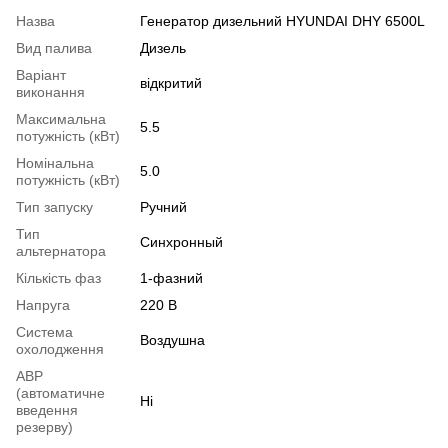
Назва
Генератор дизельний HYUNDAI DHY 6500L
Вид палива
Дизель
Варіант
відкритий
виконання
Максимальна
5.5
потужність (кВт)
Номінальна
5.0
потужність (кВт)
Тип запуску
Ручний
Тип
Синхронный
альтернатора
Кількість фаз
1-фазний
Напруга
220 В
Система
Воздушна
охолодження
АВР
(автоматичне
Ні
введення
резерву)