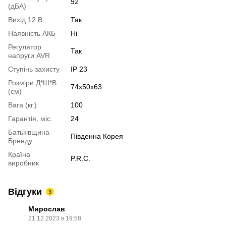
92
(дБА)
Вихід 12 В
Так
Наявність АКБ
Ні
Регулятор
Так
напруги AVR
Ступінь захисту
IP 23
Розміри Д*Ш*В
74x50x63
(см)
Вага (кг.)
100
Гарантія, міс.
24
Батьківщина
Південна Корея
Бренду
Країна
P.R.C.
виробник
Відгуки
3
Мирослав
21.12.2023 в 19:58