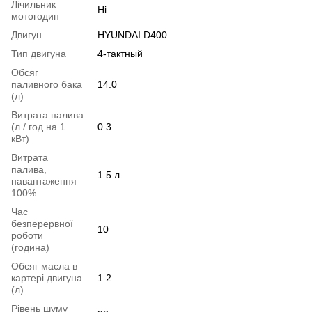
Лічильник
Ні
мотогодин
Двигун
HYUNDAI D400
Тип двигуна
4-тактный
Обсяг
паливного бака
14.0
(л)
Витрата палива
(л / год на 1
0.3
кВт)
Витрата
палива,
1.5 л
навантаження
100%
Час
безперервної
10
роботи
(година)
Обсяг масла в
картері двигуна
1.2
(л)
Рівень шуму