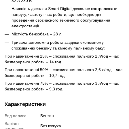
32 А 230 В.
Наявність дисплея Smart Digital дозволяє контролювати
напругу, частоту і час роботи, що необхідно для
проведення своєчасного технічного обслуговування
електростанції.
Місткість бензобака – 28 л.
Тривала автономна робота завдяки економному
споживанню бензину та ємному паливному баку:
При навантаженні 25% – споживання пального 2 л/год – час
безперервної роботи – 14 год.
При навантаженні 50% – споживання пального 2,6 л/год – час
безперервної роботи – 10,7 год.
При навантаженні 75% – споживання пального 3 л/год – час
безперервної роботи – 9,3 год.
Характеристики
Вид палива
Бензин
Варіант
Без кожуха
виконання