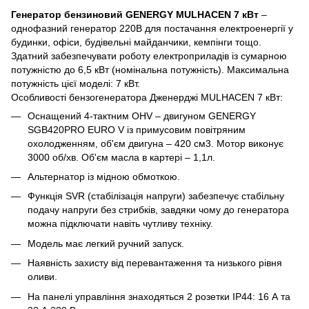
Генератор бензиновий GENERGY MULHACEN 7 кВт
–
однофазний генератор 220В для постачання електроенергії у
будинки, офіси, будівельні майданчики, кемпінги тощо.
Здатний забезпечувати роботу електроприладів із сумарною
потужністю до 6,5 кВт (номінальна потужність). Максимальна
потужність цієї моделі: 7 кВт.
Особливості бензогенератора Дженерджі MULHACEN 7 кВт:
Оснащений 4-тактним OHV – двигуном GENERGY
SGB420PRO EURO V із примусовим повітряним
охолодженням, об'єм двигуна – 420 см3. Мотор виконує
3000 об/хв. Об'єм масла в картері – 1,1л.
Альтернатор із мідною обмоткою.
Функція SVR (стабілізація напруги) забезпечує стабільну
подачу напруги без стрибків, завдяки чому до генератора
можна підключати навіть чутливу техніку.
Модель має легкий ручний запуск.
Наявність захисту від перевантаження та низького рівня
оливи.
На панелі управління знаходяться 2 розетки IP44: 16 А та