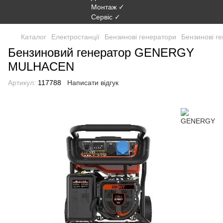
Каталог
Електростанції
Бензинові генератори
Бензинові 
Бензиновий генератор GENERGY
MULHACEN
Артикул:
117788
Написати відгук