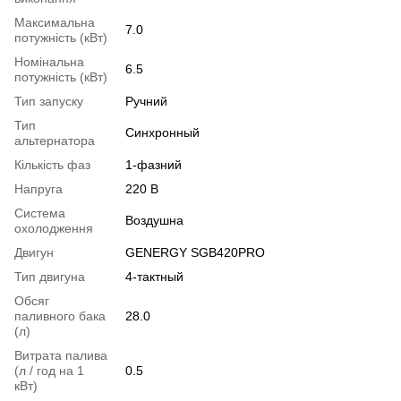
Максимальна
7.0
потужність (кВт)
Номінальна
6.5
потужність (кВт)
Тип запуску
Ручний
Тип
Синхронный
альтернатора
Кількість фаз
1-фазний
Напруга
220 В
Система
Воздушна
охолодження
Двигун
GENERGY SGB420PRO
Тип двигуна
4-тактный
Обсяг
паливного бака
28.0
(л)
Витрата палива
(л / год на 1
0.5
кВт)