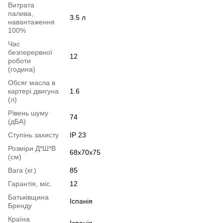
Витрата
палива,
3.5 л
навантаження
100%
Час
безперервної
12
роботи
(година)
Обсяг масла в
картері двигуна
1.6
(л)
Рівень шуму
74
(дБА)
Ступінь захисту
IP 23
Розміри Д*Ш*В
68х70х75
(см)
Вага (кг.)
85
Гарантія, міс.
12
Батьківщина
Іспанія
Бренду
Країна