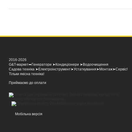
2016-2026
G&T-маркет➦Генератори ➤Кондиціонери ➤Водоочищення
Садова техніка ➤Електроінструмент➤Устаткування➤Монтаж➤Сервіс!
Тільки якісна техніка!
Приймаємо до оплати
Мобільна версія