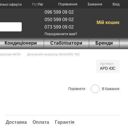
Порівняння
Рус
Укр
Бажання
Вхід
лічної оферти
096 599 09 02
050 599 09 02
Мій кошик
073 599 09 02
Передзвонити вам?
Кондиціонери
Стабілізатори
Бренди
нератори AKSA
Дизельний генератор AKSA APD 43C
Артикул
APD 43C
Порівняти
В бажання
Доставка
Оплата
Гарантія