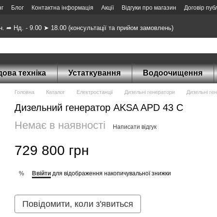
нг
Блог
Контактна інформація
Акції
Відгуки про магазин
Договір пуб
н. ➦ Нд. - 9.00 ➤ 18.00 (консультації та прийом замовлень)
ова техніка
Устаткування
Водоочищення
Головна
Каталог
Електростанції
Дизельні генератори
Дизельні ге
Дизельний генератор AKSA APD 43 С
Немає в наявності
Написати відгук
729 800 грн
Ввійти
для відображення накопичувальної знижки
%
Повідомити, коли з'явиться