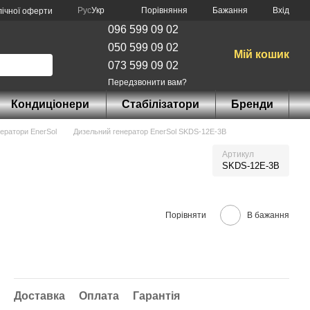
Порівняння
Рус
Укр
Бажання
Вхід
лічної оферти
096 599 09 02
050 599 09 02
Мій кошик
073 599 09 02
Передзвонити вам?
Кондиціонери
Стабілізатори
Бренди
нератори EnerSol
Дизельний генератор EnerSol SKDS-12E-3В
Артикул
SKDS-12E-3В
Порівняти
В бажання
Доставка
Оплата
Гарантія