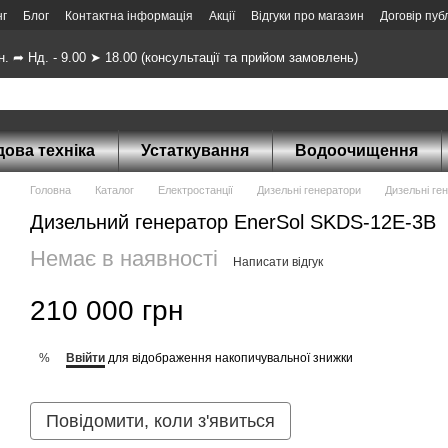
нг
Блог
Контактна інформація
Акції
Відгуки про магазин
Договір пуб
н. ➦ Нд. - 9.00 ➤ 18.00 (консультації та прийом замовлень)
ова техніка
Устаткування
Водоочищення
Головна
Каталог
Електростанції
Дизельні генератори
Дизельні ге
Дизельний генератор EnerSol SKDS-12E-3В
Немає в наявності
Написати відгук
210 000 грн
Ввійти
для відображення накопичувальної знижки
%
Повідомити, коли з'явиться