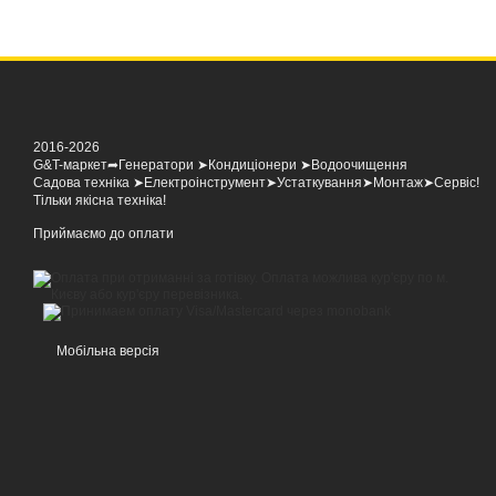
2016-2026
G&T-маркет➦Генератори ➤Кондиціонери ➤Водоочищення
Садова техніка ➤Електроінструмент➤Устаткування➤Монтаж➤Сервіс!
Тільки якісна техніка!
Приймаємо до оплати
Мобільна версія