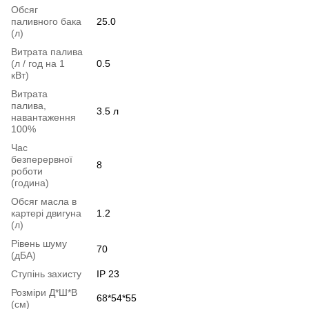
Обсяг
паливного бака
25.0
(л)
Витрата палива
(л / год на 1
0.5
кВт)
Витрата
палива,
3.5 л
навантаження
100%
Час
безперервної
8
роботи
(година)
Обсяг масла в
картері двигуна
1.2
(л)
Рівень шуму
70
(дБА)
Ступінь захисту
IP 23
Розміри Д*Ш*В
68*54*55
(см)