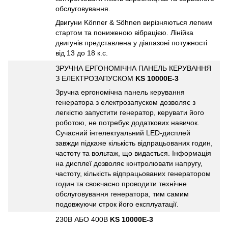
обслуговування.
Двигуни Könner & Söhnen вирізняються легким
стартом та пониженою вібрацією. Лінійка
двигунів представлена у діапазоні потужності
від 13 до 18 к.с.
ЗРУЧНА ЕРГОНОМІЧНА ПАНЕЛЬ КЕРУВАННЯ
З ЕЛЕКТРОЗАПУСКОМ
KS 10000E-3
Зручна ергономічна панель керування
генератора з електрозапуском дозволяє з
легкістю запустити генератор, керувати його
роботою, не потребує додаткових навичок.
Сучасний інтелектуальний LED-дисплей
завжди підкаже кількість відпрацьованих годин,
частоту та вольтаж, що видається. Інформація
на дисплеї дозволяє контролювати напругу,
частоту, кількість відпрацьованих генератором
годин та своєчасно проводити технічне
обслуговування генератора, тим самим
подовжуючи строк його експлуатації.
230В АБО 400В
KS 10000E-3