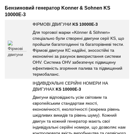
Бензиновий генератор Konner & Sohnen KS
10000E-3
ФІРМОВІ ДВИГУНИ
KS 10000E-3
Для торгової марки «Könner & Söhnen»
спеціально були створені двигуни серії KS, що
пройшли багатогодинні та багаторівневі тести.
Фірмові двигуни КС надійні, зносостійкі та
економічні за рахунок використання системи
OHV. Система OHV забезпечує підвищену
ефективність згоряння палива та підвищений
термобаланс.
ІНДИВІДУАЛЬНІ СЕРІЙНІ НОМЕРИ НА
ДВИГУНАХ
KS 10000E-3
Двигуни відповідають усім світовим та
європейським стандартам якості,
економічності, екологічності (зокрема рівень
шкідливих викидів та рівень шуму). Кожний
двигун та кожний генератор мають свої
індивідуальні серійні номери, що дозволяє нам
контролювати якість виробництва та сервісного