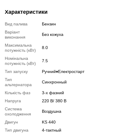
Характеристики
Вид палива
Бензин
Варіант
Без кожуха
виконання
Максимальна
8.0
потужність (кВт)
Номінальна
7.5
потужність (кВт)
Тип запуску
Ручний♦Електростарт
Тип
Синхронный
альтернатора
Кількість фаз
3-х фазний
Напруга
220 В/ 380 В
Система
Воздушна
охолодження
Двигун
KS 440
Тип двигуна
4-тактный