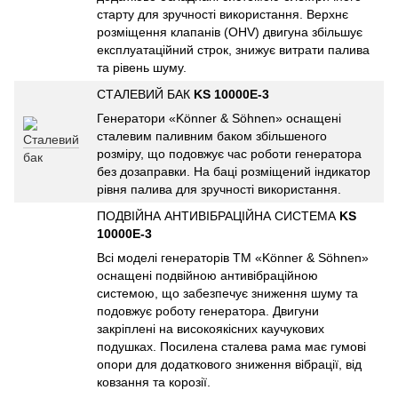
старту для зручності використання. Верхнє
розміщення клапанів (ОНV) двигуна збільшує
експлуатаційний строк, знижує витрати палива
та рівень шуму.
СТАЛЕВИЙ БАК
KS 10000E-3
Генератори «Könner & Söhnen» оснащені
сталевим паливним баком збільшеного
розміру, що подовжує час роботи генератора
без дозаправки. На баці розміщений індикатор
рівня палива для зручності використання.
ПОДВІЙНА АНТИВІБРАЦІЙНА СИСТЕМА
KS
10000E-3
Всі моделі генераторів ТМ «Könner & Söhnen»
оснащені подвійною антивібраційною
системою, що забезпечує зниження шуму та
подовжує роботу генератора. Двигуни
закріплені на високоякісних каучукових
подушках. Посилена сталева рама має гумові
опори для додаткового зниження вібрації, від
ковзання та корозії.