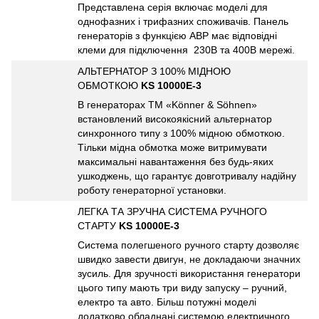
Представлена серія включає моделі для
однофазних і трифазних споживачів. Панель
генераторів з функцією АВР має відповідні
клеми для підключення 230В та 400В мережі.
АЛЬТЕРНАТОР З 100% МІДНОЮ
ОБМОТКОЮ
KS 10000E-3
В генераторах TM «Könner & Söhnen»
встановлений високоякісний альтернатор
синхронного типу з 100% мідною обмоткою.
Тільки мідна обмотка може витримувати
максимальні навантаження без будь-яких
ушкоджень, що гарантує довготривалу надійну
роботу генераторної установки.
ЛЕГКА ТА ЗРУЧНА СИСТЕМА РУЧНОГО
СТАРТУ
KS 10000E-3
Система полегшеного ручного старту дозволяє
швидко завести двигун, не докладаючи значних
зусиль. Для зручності використання генератори
цього типу мають три виду запуску – ручний,
електро та авто. Більш потужні моделі
додатково обладнані системою електричного