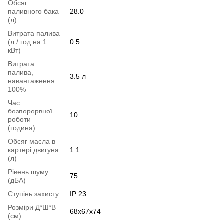
Обсяг
паливного бака
28.0
(л)
Витрата палива
(л / год на 1
0.5
кВт)
Витрата
палива,
3.5 л
навантаження
100%
Час
безперервної
10
роботи
(година)
Обсяг масла в
картері двигуна
1.1
(л)
Рівень шуму
75
(дБА)
Ступінь захисту
IP 23
Розміри Д*Ш*В
68х67х74
(см)