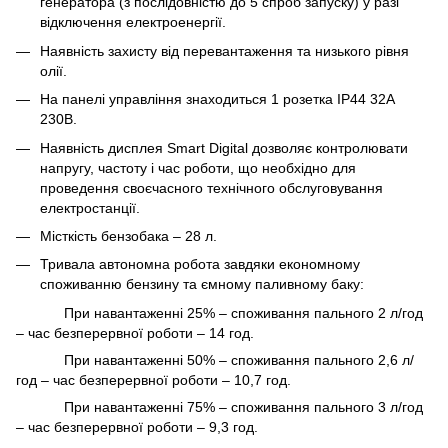
генератора (з послідовністю до 5 спроб запуску) у разі
відключення електроенергії.
Наявність захисту від перевантаження та низького рівня
олії.
На панелі управління знаходиться 1 розетка IP44 32А
230В.
Наявність дисплея Smart Digital дозволяє контролювати
напругу, частоту і час роботи, що необхідно для
проведення своєчасного технічного обслуговування
електростанції.
Місткість бензобака – 28 л.
Тривала автономна робота завдяки економному
споживанню бензину та ємному паливному баку:
При навантаженні 25% – споживання пального 2 л/год
– час безперервної роботи – 14 год.
При навантаженні 50% – споживання пального 2,6 л/
год – час безперервної роботи – 10,7 год.
При навантаженні 75% – споживання пального 3 л/год
– час безперервної роботи – 9,3 год.