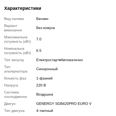
Характеристики
Вид палива
Бензин
Варіант
Без кожуха
виконання
Максимальна
7.0
потужність (кВт)
Номінальна
6.5
потужність (кВт)
Тип запуску
Електростарт♦Автоматично
Тип
Синхронный
альтернатора
Кількість фаз
1-фазний
Напруга
220 В
Система
Воздушна
охолодження
Двигун
GENERGY SGB420PRO EURO V
Тип двигуна
4-тактный