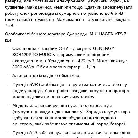
резерву) для постачання електроенергії у будинки, офіси, на
будівельні майданчики, кемпінги тощо. Здатний забезпечувати
роботу електроприладів із сумарною потужністю до 6,5 кВт
(номінальна потужність). Максимальна потужність цієї моделі:
7 кВт.
Особливості бензогенератора Дженерджі MULHACEN ATS 7
кВт:
Оснащений 4-тактним OHV – двигуном GENERGY
SGB420PRO EURO V із примусовим повітряним
охолодженням, об'єм двигуна – 420 см3. Мотор виконує
3000 об/хв. Об'єм масла в картері – 1,1л.
Альтернатор із мідною обмоткою.
Функція SVR (стабілізація напруги) забезпечує стабільну
подачу напруги без стрибків, завдяки чому до генератора
можна підключати навіть чутливу техніку.
Модель має легкий ручний пуск та електрозапуск
(акумулятор входить до комплекту). Зарядка акумулятора
відбувається за допомогою вбудованого зарядного
пристрою, який забезпечує оптимальний заряд батареї.
Функція ATS забезпечує повністю автоматичне включення