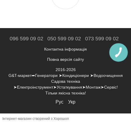
096 599 09 02
050 599 09 02
073 599 09 02
Контактна інформація
Повна версія сайту
2016-2026
G&T-маркет➦Генератори ➤Кондиціонери ➤Водоочищення
Садова техніка
➤Електроінструмент➤Устаткування➤Монтаж➤Сервіс!
Тільки якісна техніка!
Рус
Укр
Інтернет-магазин створений з Хорошоп