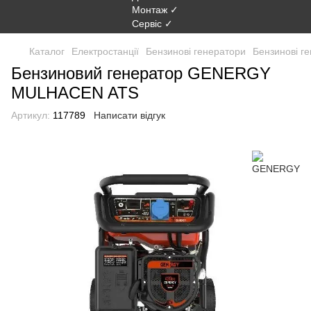
Каталог
Електростанції
Бензинові генератори
Бензинові 
Бензиновий генератор GENERGY
MULHACEN ATS
Артикул:
117789
Написати відгук