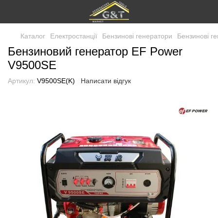
Каталог
Електростанції
Бензинові генератори
Бензинові г
Бензиновий генератор EF Power
V9500SE
Артикул:
V9500SE(K)
Написати відгук