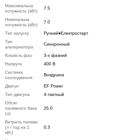
Максимальна
7.5
потужність (кВт)
Номінальна
7.0
потужність (кВт)
Тип запуску
Ручний♦Електростарт
Тип
Синхронный
альтернатора
Кількість фаз
3-х фазний
Напруга
400 В
Система
Воздушна
охолодження
Двигун
EF Power
Тип двигуна
4-тактный
Обсяг
паливного бака
25.0
(л)
Витрата палива
(л / год на 1
0.3
кВт)