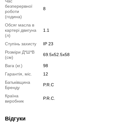
Час
безперервної
8
роботи
(година)
Обсяг масла в
картері двигуна
1.1
(л)
Ступінь захисту
IP 23
Розміри Д*Ш*В
69.5х52.5х58
(см)
Вага (кг.)
98
Гарантія, міс.
12
Батьківщина
P.R.C
Бренду
Країна
P.R.C.
виробник
Відгуки