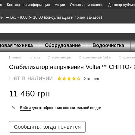
ог
Контактная информация
Акции
Отзывы о магазине
Договор публи
н. ➦ Вс. - 9.00 ➤ 18.00 (консультации и приём заказов)
довая техника
Оборудование
Водоочистка
Главная
Каталог
Стабилизаторы
Стабилизаторы Volter
Стабилиза
Стабилизатор напряжения Volter™ СНПТО- 2
Нет в наличии
2 отзыва
11 460 грн
Войти
для отображения накопительной скидки
%
Сообщить, когда появится