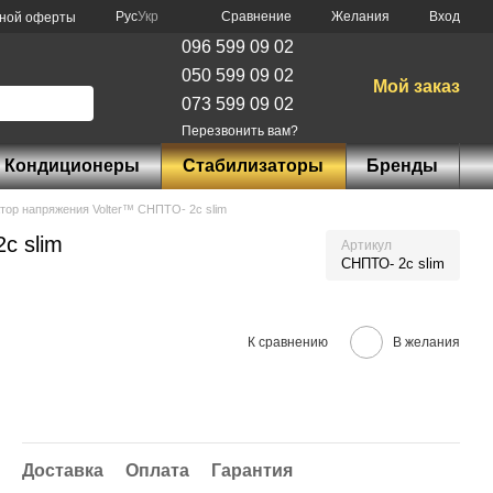
Сравнение
Рус
Укр
Желания
Вход
чной оферты
096 599 09 02
050 599 09 02
Мой заказ
073 599 09 02
Перезвонить вам?
Кондиционеры
Стабилизаторы
Бренды
тор напряжения Volter™ СНПТО- 2с slim
с slim
Артикул
СНПТО- 2с slim
К сравнению
В желания
Доставка
Оплата
Гарантия