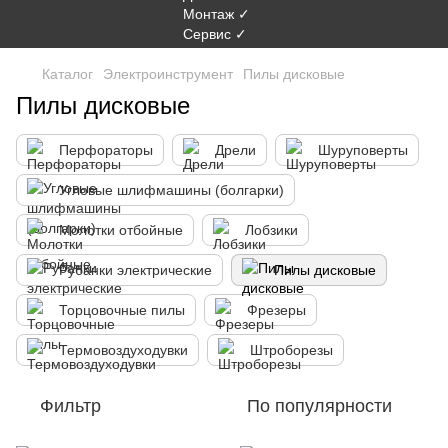
Каталог
Электроинструмент
Пилы дисковые
Пилы дисковые
Перфораторы
Дрели
Шуруповерты
Угловые шлифмашины (болгарки)
Молотки отбойные
Лобзики
Рубанки электрические
Пилы дисковые
Торцовочные пилы
Фрезеры
Термовоздуходувки
Штроборезы
Фильтр
По популярности