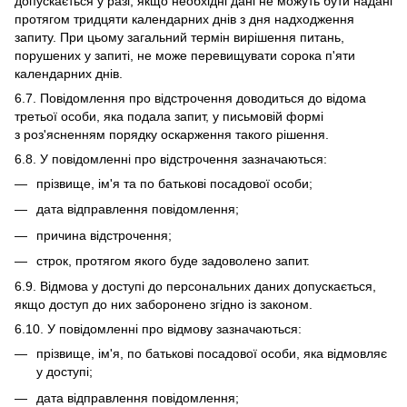
допускається у разі, якщо необхідні дані не можуть бути надані
протягом тридцяти календарних днів з дня надходження
запиту. При цьому загальний термін вирішення питань,
порушених у запиті, не може перевищувати сорока п'яти
календарних днів.
6.7. Повідомлення про відстрочення доводиться до відома
третьої особи, яка подала запит, у письмовій формі
з роз'ясненням порядку оскарження такого рішення.
6.8. У повідомленні про відстрочення зазначаються:
прізвище, ім'я та по батькові посадової особи;
дата відправлення повідомлення;
причина відстрочення;
строк, протягом якого буде задоволено запит.
6.9. Відмова у доступі до персональних даних допускається,
якщо доступ до них заборонено згідно із законом.
6.10. У повідомленні про відмову зазначаються:
прізвище, ім'я, по батькові посадової особи, яка відмовляє
у доступі;
дата відправлення повідомлення;