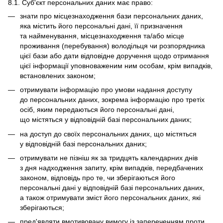
8.1. Суб'єкт персональних даних має право:
знати про місцезнаходження бази персональних даних,
яка містить його персональні дані, її призначення
та найменування, місцезнаходження та/або місце
проживання (перебування) володільця чи розпорядника
цієї бази або дати відповідне доручення щодо отримання
цієї інформації уповноваженим ним особам, крім випадків,
встановлених законом;
отримувати інформацію про умови надання доступу
до персональних даних, зокрема інформацію про третіх
осіб, яким передаються його персональні дані,
що містяться у відповідній базі персональних даних;
на доступ до своїх персональних даних, що містяться
у відповідній базі персональних даних;
отримувати не пізніш як за тридцять календарних днів
з дня надходження запиту, крім випадків, передбачених
законом, відповідь про те, чи зберігаються його
персональні дані у відповідній базі персональних даних,
а також отримувати зміст його персональних даних, які
зберігаються;
пред'являти вмотивовану вимогу із запереченням проти