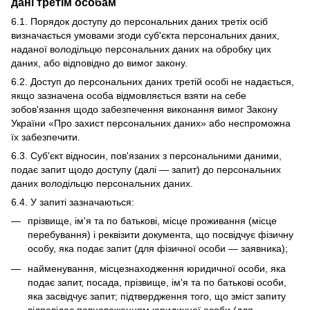
дані третім особам
6.1. Порядок доступу до персональних даних третіх осіб
визначається умовами згоди суб'єкта персональних даних,
наданої володільцю персональних даних на обробку цих
даних, або відповідно до вимог закону.
6.2. Доступ до персональних даних третій особі не надається,
якщо зазначена особа відмовляється взяти на себе
зобов'язання щодо забезпечення виконання вимог Закону
України «Про захист персональних даних» або неспроможна
їх забезпечити.
6.3. Суб'єкт відносин, пов'язаних з персональними даними,
подає запит щодо доступу (далі — запит) до персональних
даних володільцю персональних даних.
6.4. У запиті зазначаються:
прізвище, ім'я та по батькові, місце проживання (місце
перебування) і реквізити документа, що посвідчує фізичну
особу, яка подає запит (для фізичної особи — заявника);
найменування, місцезнаходження юридичної особи, яка
подає запит, посада, прізвище, ім'я та по батькові особи,
яка засвідчує запит; підтвердження того, що зміст запиту
відповідає повноваженням юридичної особи (для