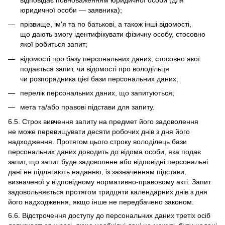
юридичної особи — заявника);
прізвище, ім'я та по батькові, а також інші відомості,
що дають змогу ідентифікувати фізичну особу, стосовно
якої робиться запит;
відомості про базу персональних даних, стосовно якої
подається запит, чи відомості про володільця
чи розпорядника цієї бази персональних даних;
перелік персональних даних, що запитуються;
мета та/або правові підстави для запиту.
6.5. Строк вивчення запиту на предмет його задоволення
не може перевищувати десяти робочих днів з дня його
надходження. Протягом цього строку володілець бази
персональних даних доводить до відома особи, яка подає
запит, що запит буде задоволене або відповідні персональні
дані не підлягають наданню, із зазначенням підстави,
визначеної у відповідному нормативно-правовому акті. Запит
задовольняється протягом тридцяти календарних днів з дня
його надходження, якщо інше не передбачено законом.
6.6. Відстрочення доступу до персональних даних третіх осіб