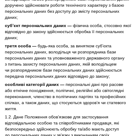
доручено здійснювати роботи технічного характеру з базою
персональних даних без доступу до змісту персональних
даних;
суб’єкт персональних даних —
фізична особа, стосовно якої
відповідно до закону здійснюється обробка її персональних
даних;
третя особа —
будь-яка особа, за винятком суб’єкта
персональних даних, володільця чи розпорядника бази
персональних даних та уповноваженого державного органу
з питань захисту персональних даних, якій володільцем
чи розпорядником бази персональних даних здійснюється
передача персональних даних відповідно до закону;
особливі категорії даних —
персональні дані про расове
або етнічне походження, політичні, релігійні або світоглядні
переконання, членство в політичних партіях та професійних
спілках, а також даних, що стосуються здоров’я чи статевого
життя.
1.2. Дане Положення обов’язкове для застосування
відповідальною особою та співробітниками продавця, які
безпосередньо здійснюють обробку та/або мають доступ
до персональних даних у зв’язку з виконанням своїх