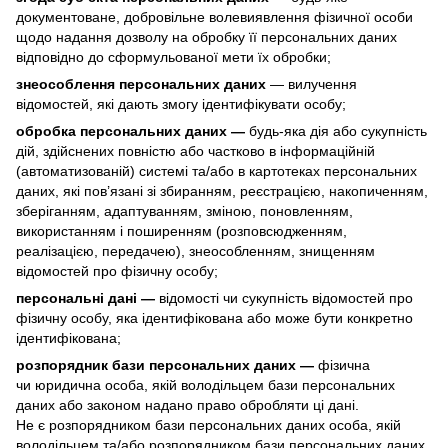
документоване, добровільне волевиявлення фізичної особи
щодо надання дозволу на обробку її персональних даних
відповідно до сформульованої мети їх обробки;
знеособлення персональних даних
— вилучення
відомостей, які дають змогу ідентифікувати особу;
обробка персональних даних —
будь-яка дія або сукупність
дій, здійснених повністю або частково в інформаційній
(автоматизованій) системі та/або в картотеках персональних
даних, які пов’язані зі збиранням, реєстрацією, накопиченням,
зберіганням, адаптуванням, зміною, поновленням,
використанням і поширенням (розповсюдженням,
реалізацією, передачею), знеособленням, знищенням
відомостей про фізичну особу;
персональні дані —
відомості чи сукупність відомостей про
фізичну особу, яка ідентифікована або може бути конкретно
ідентифікована;
розпорядник бази персональних даних —
фізична
чи юридична особа, якій володільцем бази персональних
даних або законом надано право обробляти ці дані.
Не є розпорядником бази персональних даних особа, якій
володільцем та/або розпорядником бази персональних даних