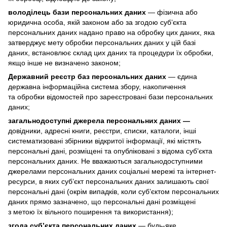
володілець бази персональних даних
— фізична або
юридична особа, якій законом або за згодою суб’єкта
персональних даних надано право на обробку цих даних, яка
затверджує мету обробки персональних даних у цій базі
даних, встановлює склад цих даних та процедури їх обробки,
якщо інше не визначено законом;
Державний реєстр баз персональних даних
— єдина
державна інформаційна система збору, накопичення
та обробки відомостей про зареєстровані бази персональних
даних;
загальнодоступні джерела персональних даних —
довідники, адресні книги, реєстри, списки, каталоги, інші
систематизовані збірники відкритої інформації, які містять
персональні дані, розміщені та опубліковані з відома суб’єкта
персональних даних. Не вважаються загальнодоступними
джерелами персональних даних соціальні мережі та інтернет-
ресурси, в яких суб’єкт персональних даних залишають свої
персональні дані (окрім випадків, коли суб’єктом персональних
даних прямо зазначено, що персональні дані розміщені
з метою їх вільного поширення та використання);
згода суб’єкта персональних даних
— будь-яке