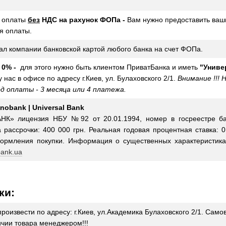
оплаты
без
НДС на рахунок ФОПа -
Вам нужно предоставить ваш
я оплаты.
ал компании банковской картой любого банка на счет ФОПа.
 0% -
для этого нужно быть клиентом ПриватБанка и иметь
"Униве
 нас в офисе по адресу г.Киев, ул. Булаховского 2/1.
Внимание !!!
 оплаты - 3 месяца или 4 платежа.
nobank | Universal Bank
К» лицензия НБУ №92 от 20.01.1994, номер в госреестре ба
рассрочки: 400 000 грн. Реальная годовая процентная ставка: 0
ормления покупки. Информация о существенных характеристика
ank.ua
ки:
произвести по адресу: г.Киев, ул.Академика Булаховского 2/1. Са
чии товара менеджером!!!