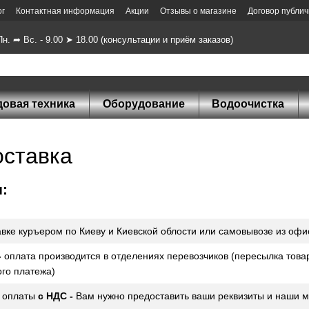
ог
Контактная информация
Акции
Отзывы о магазине
Договор публи
н. ➦ Вс. - 9.00 ➤ 18.00 (консультации и приём заказов)
довая техника
Оборудование
Водоочистка
оставка
ы:
авке куръером по Киеву и Киевской облости или самовывозе из офи
-
оплата производится в отделениях перевозчиков (пересылка товар
го платежа)
оплаты
с НДС -
Вам нужно предоставить ваши реквизиты и наши м