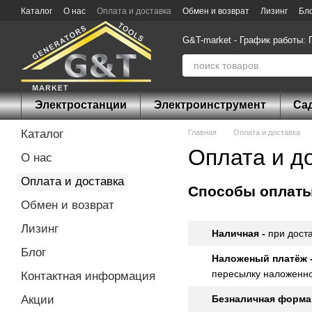
Перейти к основному контенту
Каталог
О нас
Оплата и доставка
Обмен и возврат
Лизинг
Бл
G&T-market - График работы: П
Электростанции
Электроинструмент
Са
Каталог
Главная
Оплата и доставка
Оплата и д
О нас
Оплата и доставка
Способы оплат
Обмен и возврат
Лизинг
Наличная -
при дост
Блог
Наложеный платёж 
пересылку наложенно
Контактная информация
Акции
Безналичная форма