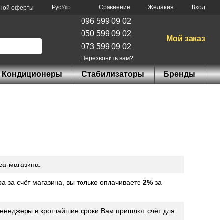
Сравнение
Рус
Укр
Желания
Вход
чной оферты
096 599 09 02
050 599 09 02
Мой заказ
073 599 09 02
Перезвонить вам?
Кондиционеры
Стабилизаторы
Бренды
са-магазина.
а за счёт магазина, вы только оплачиваете
2%
за
енеджеры в кротчайшие сроки Вам пришлют счёт для