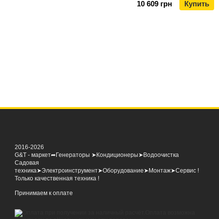
10 609 грн
Купить
2016-2026
G&T - маркет➦Генераторы ➤Кондиционеры➤Водоочистка
Садовая
техника➤Электроинструмент➤Оборудование➤Монтаж➤Сервис !
Только качественная техника !
Принимаем к оплате