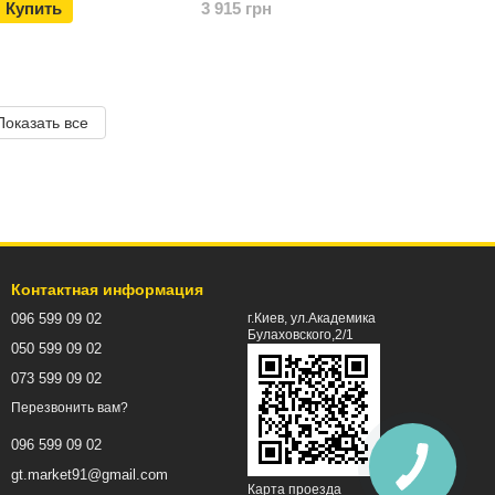
Купить
3 915 грн
Показать все
Контактная информация
096 599 09 02
г.Киев, ул.Академика
Булаховского,2/1
050 599 09 02
073 599 09 02
Перезвонить вам?
096 599 09 02
gt.market91@gmail.com
Карта проезда