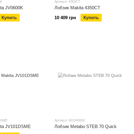
0K
Артикул: 4350CT
ita JV0600K
Лобзик Makita 4350CT
Купить
10 409 грн
Купить
1DSME
Артикул: 601040000
ita JV101DSME
Лобзик Metabo STEB 70 Quick