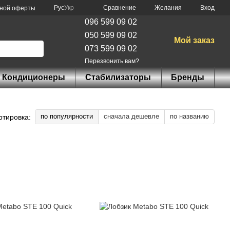
Сравнение
Рус
Укр
Желания
Вход
чной оферты
096 599 09 02
050 599 09 02
Мой заказ
073 599 09 02
Перезвонить вам?
Кондиционеры
Стабилизаторы
Бренды
по популярности
сначала дешевле
по названию
ртировка: