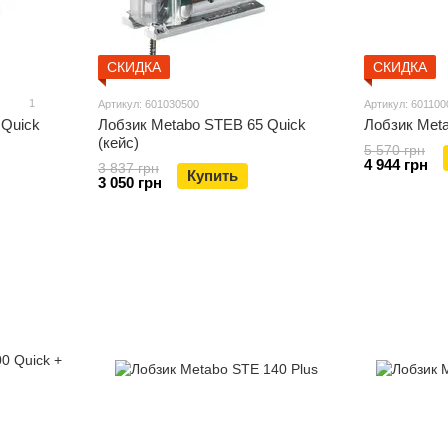
СКИДКА
СКИДКА
1
Артикул: 601030500
Артикул: 601100
 Quick
Лобзик Metabo STEB 65 Quick
Лобзик Meta
(кейс)
5 570 грн
4 944 грн
3 837 грн
Купить
3 050 грн