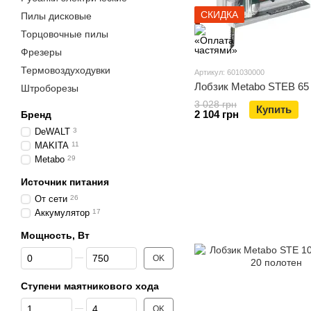
СКИДКА
Пилы дисковые
Торцовочные пилы
Фрезеры
Термовоздуходувки
Артикул: 601030000
Лобзик Metabo STEB 65
Штроборезы
3 028 грн
Купить
2 104 грн
Бренд
DeWALT
3
MAKITA
11
Metabo
29
Источник питания
От сети
26
Аккумулятор
17
Мощность, Вт
От Мощность, Вт
До Мощность, Вт
OK
Ступени маятникового хода
От Ступени маятникового хода
До Ступени маятникового хода
OK