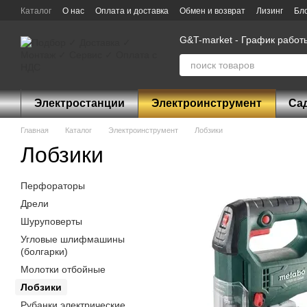
Перейти к основному контенту
Каталог
О нас
Оплата и доставка
Обмен и возврат
Лизинг
Бл
G&T-market - График работы:
Электростанции
Электроинструмент
Са
Главная
Каталог
Электроинструмент
Лобзики
Лобзики
Перфораторы
Дрели
Шуруповерты
Угловые шлифмашины
(болгарки)
Молотки отбойные
Лобзики
Рубанки электрические