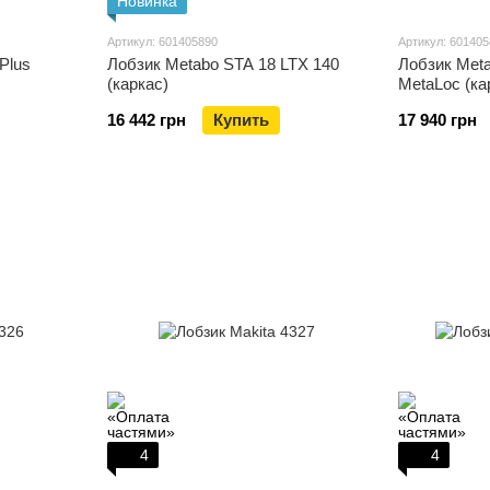
Новинка
Артикул: 601405890
Артикул: 60140
Plus
Лобзик Metabo STA 18 LTX 140
Лобзик Meta
(каркас)
MetaLoc (ка
16 442 грн
Купить
17 940 грн
4
4