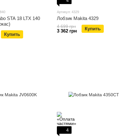
4
5840
Артикул: 4329
bo STA 18 LTX 140
Лобзик Makita 4329
ркас)
4 699 грн
Купить
3 362 грн
Купить
4