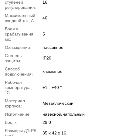
ступеней
16
регулирования:
Максимальный
40
входной ток, А:
Время
срабатывания,
5
мс:
Охлаждение:
пассивное
Степень
IP20
защиты:
Способ
клеммное
подключения:
Рабочая
температура,
+1…+40 °
°С:
Материал
Металлический
корпуса:
Исполнение:
навесной/напольный
Вес, кг
29.0
Размеры Д*Ш*В
35 х 42 х 16
(см)