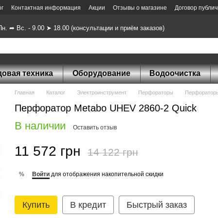
ог
Контактная информация
Акции
Отзывы о магазине
Договор публи
н. ➦ Вс. - 9.00 ➤ 18.00 (консультации и приём заказов)
довая техника
Оборудование
Водоочистка
Главная
Каталог
Электроинструмент
Перфораторы
Перфораторы
Перфоратор Metabo UHEV 2860-2 Quick
В наличии
Оставить отзыв
11 572 грн
14 122 грн
Войти
для отображения накопительной скидки
%
Купить
В кредит
Быстрый заказ