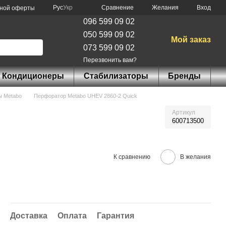
Сравнение
Рус
Укр
Желания
Вход
чной оферты
096 599 09 02
050 599 09 02
Мой заказ
073 599 09 02
Перезвонить вам?
Кондиционеры
Стабилизаторы
Бренды
 Metabo
Перфоратор Metabo UHEV 2860-2 Quick
Артикул
600713500
К сравнению
В желания
Доставка
Оплата
Гарантия