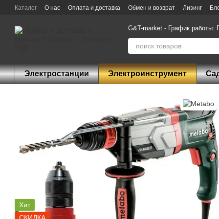
Перейти к основному контенту
Каталог
О нас
Оплата и доставка
Обмен и возврат
Лизинг
Бл
G&T-market - График работы: П
Электростанции
Электроинструмент
Са
Хит
СКИДКА