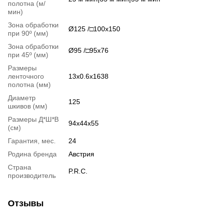
полотна (м/
мин)
Зона обработки
Ø125 /□100x150
при 90º (мм)
Зона обработки
Ø95 /□95x76
при 45º (мм)
Размеры
ленточного
13х0.6х1638
полотна (мм)
Диаметр
125
шкивов (мм)
Размеры Д*Ш*В
94х44х55
(см)
Гарантия, мес.
24
Родина бренда
Австрия
Страна
P.R.C.
производитель
Отзывы