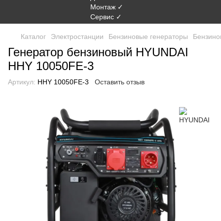
Каталог
Электростанции
Бензиновые генераторы
Бензино
Генератор бензиновый HYUNDAI
HHY 10050FE-3
Артикул:
HHY 10050FE-3
Оставить отзыв