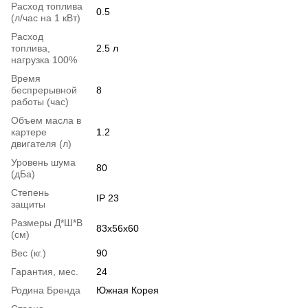
Расход топлива
0.5
(л/час на 1 кВт)
Расход
топлива,
2.5 л
нагрузка 100%
Время
беспрерывной
8
работы (час)
Объем масла в
картере
1.2
двигателя (л)
Уровень шума
80
(дБа)
Степень
IP 23
защиты
Размеры Д*Ш*В
83x56x60
(см)
Вес (кг.)
90
Гарантия, мес.
24
Родина Бренда
Южная Корея