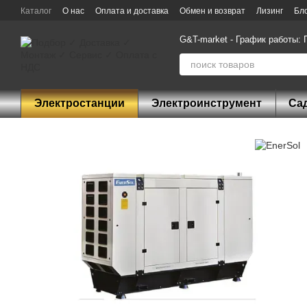
Перейти к основному контенту
Каталог
О нас
Оплата и доставка
Обмен и возврат
Лизинг
Бл
G&T-market - График работы: П
Электростанции
Электроинструмент
Са