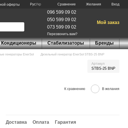
Сравнение
Рус
Укр
Желания
Вход
чной оферты
096 599 09 02
050 599 09 02
Мой заказ
073 599 09 02
Перезвонить вам?
Кондиционеры
Стабилизаторы
Бренды
ые генераторы EnerSol
Дизельный генератор EnerSol STBS-25 BNP
Артикул
STBS-25 BNP
К сравнению
В желания
Доставка
Оплата
Гарантия