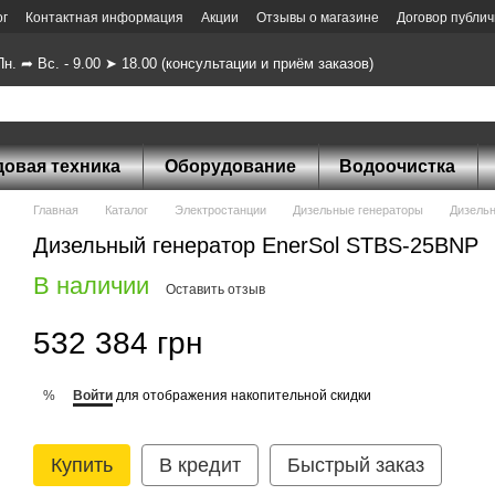
ог
Контактная информация
Акции
Отзывы о магазине
Договор публи
н. ➦ Вс. - 9.00 ➤ 18.00 (консультации и приём заказов)
довая техника
Оборудование
Водоочистка
Главная
Каталог
Электростанции
Дизельные генераторы
Дизельн
Дизельный генератор EnerSol STBS-25BNP
В наличии
Оставить отзыв
532 384 грн
Войти
для отображения накопительной скидки
%
Купить
В кредит
Быстрый заказ