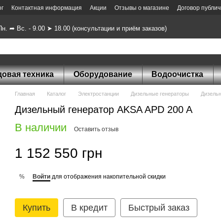
ог
Контактная информация
Акции
Отзывы о магазине
Договор публи
н. ➦ Вс. - 9.00 ➤ 18.00 (консультации и приём заказов)
довая техника
Оборудование
Водоочистка
Главная
Каталог
Электростанции
Дизельные генераторы
Дизель
Дизельный генератор AKSA APD 200 A
В наличии
Оставить отзыв
1 152 550 грн
Войти
для отображения накопительной скидки
%
Купить
В кредит
Быстрый заказ