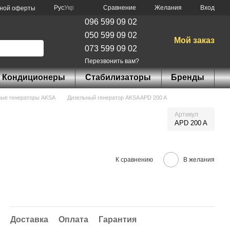
Сравнение
Рус
Укр
Желания
Вход
чной оферты
096 599 09 02
050 599 09 02
Мой заказ
073 599 09 02
Перезвонить вам?
Кондиционеры
Стабилизаторы
Бренды
ные генераторы AKSA
Дизельный генератор AKSA APD 200 A
Артикул
APD 200 A
К сравнению
В желания
Доставка
Оплата
Гарантия