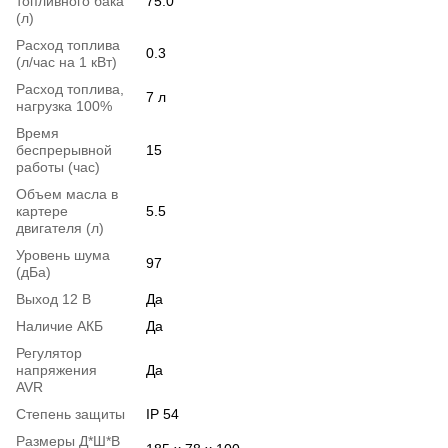
топливного бака
75.0
(л)
Расход топлива
0.3
(л/час на 1 кВт)
Расход топлива,
7 л
нагрузка 100%
Время
беспрерывной
15
работы (час)
Объем масла в
картере
5.5
двигателя (л)
Уровень шума
97
(дБа)
Выход 12 В
Да
Наличие АКБ
Да
Регулятор
напряжения
Да
AVR
Степень защиты
IP 54
Размеры Д*Ш*В