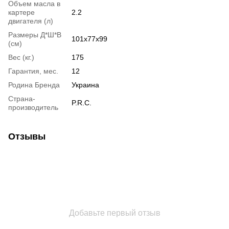
Объем масла в
картере
2.2
двигателя (л)
Размеры Д*Ш*В
101х77х99
(см)
Вес (кг.)
175
Гарантия, мес.
12
Родина Бренда
Украина
Страна-
P.R.C.
производитель
Отзывы
Добавьте первый отзыв