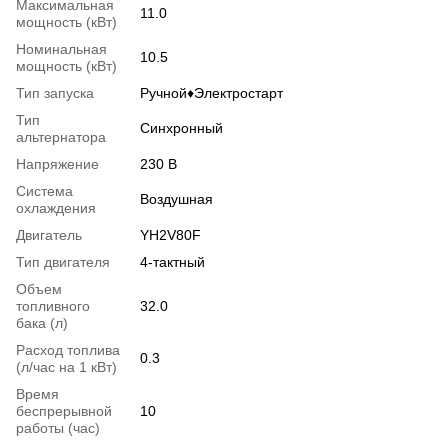
Максимальная
11.0
мощность (кВт)
Номинальная
10.5
мощность (кВт)
Тип запуска
Ручной♦Электростарт
Тип
Синхронный
альтернатора
Напряжение
230 В
Система
Воздушная
охлаждения
Двигатель
YH2V80F
Тип двигателя
4-тактный
Объем
топливного
32.0
бака (л)
Расход топлива
0.3
(л/час на 1 кВт)
Время
беспрерывной
10
работы (час)