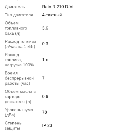
Двигатель
Rato R 210 D-Vi
Тип двигателя
4-тактный
Объем
топливного
3.6
бака (л)
Расход топлива
0.3
(л/час на 1 кВт)
Расход
топлива,
1 л.
нагрузка 100%
Время
беспрерывной
7
работы (час)
Объем масла в
картере
0.6
двигателя (л)
Уровень шума
78
(дБа)
Степень
IP 23
защиты