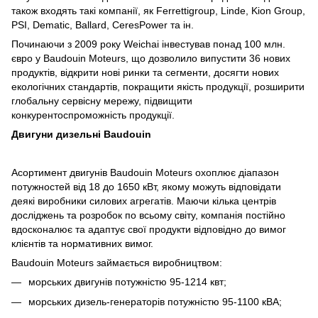
також входять такі компанії, як Ferrettigroup, Linde, Kion Group,
PSI, Dematic, Ballard, CeresPower та ін.
Починаючи з 2009 року Weichai інвестував понад 100 млн.
євро у Baudouin Moteurs, що дозволило випустити 36 нових
продуктів, відкрити нові ринки та сегменти, досягти нових
екологічних стандартів, покращити якість продукції, розширити
глобальну сервісну мережу, підвищити
конкурентоспроможність продукції.
Двигуни дизельні Baudouin
Асортимент двигунів Baudouin Moteurs охоплює діапазон
потужностей від 18 до 1650 кВт, якому можуть відповідати
деякі виробники силових агрегатів. Маючи кілька центрів
досліджень та розробок по всьому світу, компанія постійно
вдосконалює та адаптує свої продукти відповідно до вимог
клієнтів та нормативних вимог.
Baudouin Moteurs займається виробництвом:
морських двигунів потужністю 95-1214 квт;
морських дизель-генераторів потужністю 95-1100 кВА;