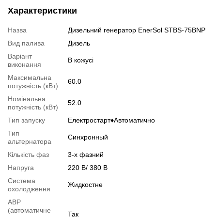
Характеристики
Назва
Дизельний генератор EnerSol STBS-75BNP
Вид палива
Дизель
Варіант
В кожусі
виконання
Максимальна
60.0
потужність (кВт)
Номінальна
52.0
потужність (кВт)
Тип запуску
Електростарт♦Автоматично
Тип
Синхронный
альтернатора
Кількість фаз
3-х фазний
Напруга
220 В/ 380 В
Система
Жидкостне
охолодження
АВР
(автоматичне
Так