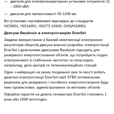
двигунів для електрогенераторних установок потужністю 11
– 2850 кВА;
двигунів для промисловості 30-1108 квт.
Всі установки сертифіковані відповідно до стандартів:
ISO9001, ISO14001, ISO/TS 16949, OHSAS18001.
Двигуни Baudouin в електростанціях EnerSol
Завдяки використанню в базовій комплектації електронних
регуляторів оборотів двигуна власної розробки, електростанції
EnerSol з дизельними двигунами Baudouin підходять для
резервного енергопостачання об'єктів, що потребують подачі
електроенергії зі стабільною частотою та синусоїдою,
наприклад, дата-центрів та телекомунікаційних станцій.
Одне з найкращих на ринку поєднання ціни та якості робить
дизельні електростанції EnerSol серії STBS оптимальним
рішенням для резервного і постійного енергопостачання будь-
яких промислових, адміністративних та житлових об'єктів.
Офіційна гарантія на дизель-генератори EnerSol становить 1
роки або 1500 мотогодин.