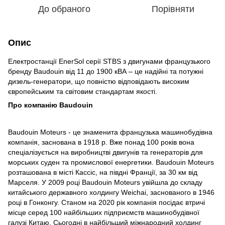
До обраного
Порівняти
Опис
Електростанції EnerSol серії STBS з двигунами французького
бренду Baudouin від 11 до 1900 кВА – це надійні та потужні
дизель-генератори, що повністю відповідають високим
європейським та світовим стандартам якості.
Про компанію Baudouin
Baudouin Moteurs - це знаменита французька машинобудівна
компанія, заснована в 1918 р. Вже понад 100 років вона
спеціалізується на виробництві двигунів та генераторів для
морських суден та промислової енергетики. Baudouin Moteurs
розташована в місті Кассіс, на півдні Франції, за 30 км від
Марселя. У 2009 році Baudouin Moteurs увійшла до складу
китайського державного холдингу Weichai, заснованого в 1946
році в Гонконгу. Станом на 2020 рік компанія посідає втричі
місце серед 100 найбільших підприємств машинобудівної
галузі Китаю. Сьогодні в найбільший міжнародний холдинг