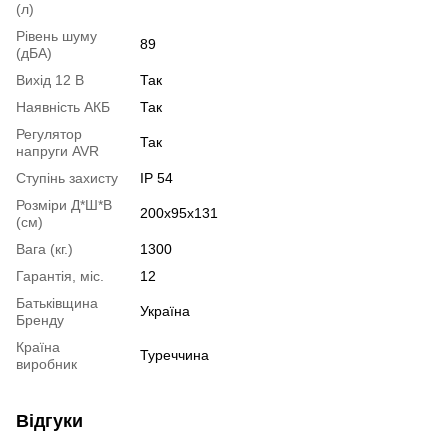
(л)
Рівень шуму
89
(дБА)
Вихід 12 В
Так
Наявність АКБ
Так
Регулятор
Так
напруги AVR
Ступінь захисту
IP 54
Розміри Д*Ш*В
200х95х131
(см)
Вага (кг.)
1300
Гарантія, міс.
12
Батьківщина
Україна
Бренду
Країна
Туреччина
виробник
Відгуки