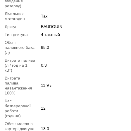
введення
резерву)
Лічильник
Так
мотогодин
Двигун
BAUDOUIN
Тип двигуна
4-тактный
Обсяг
паливного бака
85.0
(л)
Витрата палива
(л / год на 1
0.3
кВт)
Витрата
палива,
11.9 л
навантаження
100%
Час
безперервної
12
роботи
(година)
Обсяг масла в
картері двигуна
13.0